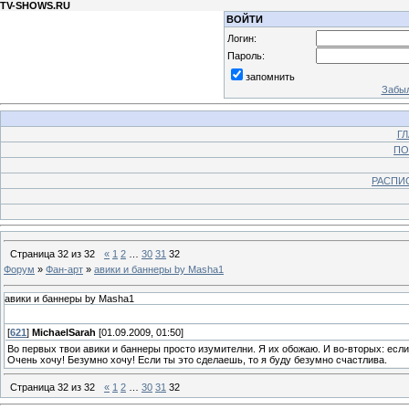
TV-SHOWS.RU
ВОЙТИ
Логин:
Пароль:
запомнить
Забыл
Г
ПО
РАСПИ
Страница
32
из
32
«
1
2
…
30
31
32
Форум
»
Фан-арт
»
авики и баннеры by Masha1
авики и баннеры by Masha1
[
621
]
MichaelSarah
[01.09.2009, 01:50]
Во первых твои авики и баннеры просто изумителни. Я их обожаю. И во-вторых: если
Очень хочу! Безумно хочу! Если ты это сделаешь, то я буду безумно счастлива.
Страница
32
из
32
«
1
2
…
30
31
32