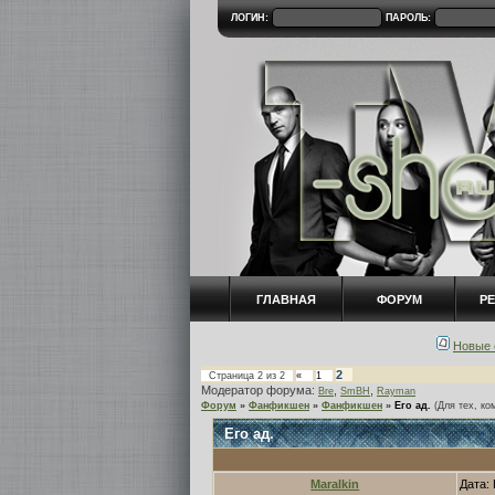
ЛОГИН:
ПАРОЛЬ:
ГЛАВНАЯ
ФОРУМ
Р
Новые 
2
Страница
2
из
2
«
1
Модератор форума:
,
,
Bre
SmBH
Rayman
Форум
»
Фанфикшен
»
Фанфикшен
»
Его ад.
(Для тех, ко
Его ад.
Maralkin
Дата: 