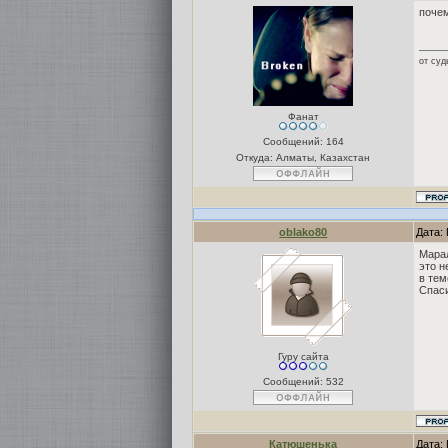
почем
от суд
Фанат
Сообщений:
164
Откуда: Алматы, Казахстан
oblako80
Дата: 
Марал
это н
в тем
Спаси
Гуру сайта
Сообщений:
532
Катюшенька
Дата: