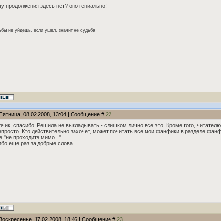
у продолжения здесь нет? оно гениально!
ьбы не уйдешь. если ушел, значит не судьба
Пятница, 08.02.2008, 13:04 | Сообщение #
22
чик, спасибо. Решила не выкладывать - слишком лично все это. Кроме того, читател
епросто. Кто действительно захочет, может почитать все мои фанфики в разделе фанфик
е "не проходите мимо..."
бо еще раз за добрые слова.
 Воскресенье, 17.02.2008, 18:46 | Сообщение #
23