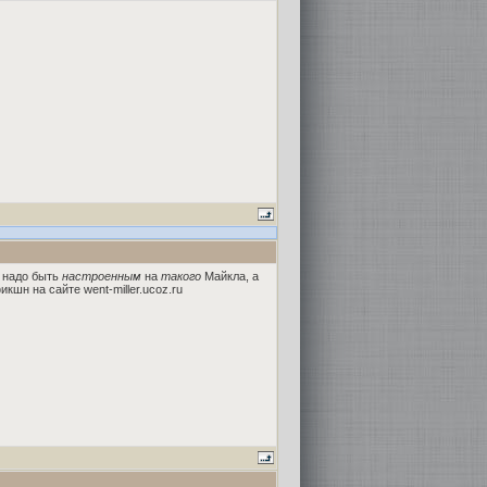
ю надо быть
настроенным
на
такого
Майкла, а
шн на сайте went-miller.ucoz.ru