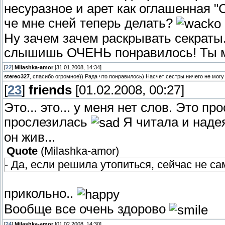
несуразное и арет как оглашенная "С
че мне сней теперь делать?
Ну зачем зачем раскрывать секраты.
слышишь ОЧЕНЬ понравилось! Ты 
[
22
]
Milashka-amor
[31.01.2008, 14:34]
stereo327
, спасибо огромное)) Рада что понравилось) Насчет сестры ничего не могу
[
23
]
friends
[01.02.2008, 00:27]
Это... это... у меня нет слов. Это пр
прослезилась
Я читала и надеял
он жив...
Quote
(
Milashka-amor
)
- Да, если решила утопиться, сейчас не с
прикольно..
Вообще все очень здорово
[
24
]
Milashka-amor
[01.02.2008, 14:30]