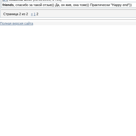
friends
, спасибо за такой отзыв)) Да, он жив, она тоже)) Практически "Happy end"))
Страница
2
из
2
«
1
2
Полная версия сайта