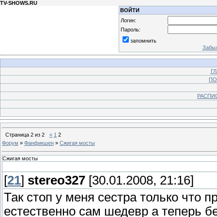
TV-SHOWS.RU
ВОЙТИ
Логин:
Пароль:
запомнить
Забыл
Г
ПО
РАСПИ
Страница
2
из
2
«
1
2
Форум
»
Фанфикшен
»
Сжигая мосты
Сжигая мосты
[
21
]
stereo327
[30.01.2008, 21:16]
Так стоп у меня сестра только что 
естественно сам шедевр а теперь бе