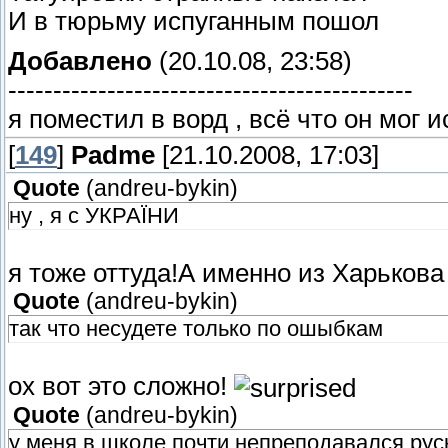
И в тюрьму испуганным пошол
Добавлено
(20.10.08, 23:58)
---------------------------------------------
я поместил в ворд , всё что он мог 
[
149
]
Padme
[21.10.2008, 17:03]
Quote
(
andreu-bykin
)
ну , я с УКРАЇНИ
я тоже оттуда!А именно из Харьков
Quote
(
andreu-bykin
)
так что несудете только по ошыбкам
ох вот это сложно!
Quote
(
andreu-bykin
)
у меня в школе почти непреподавался руск