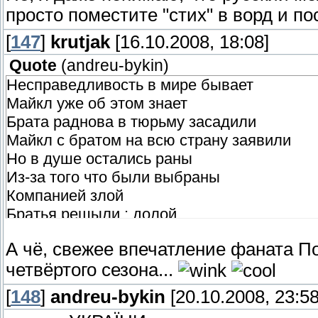
просто поместите "стих" в ворд и по
[
147
]
krutjak
[16.10.2008, 18:08]
Quote
(
andreu-bykin
)
Несправедливость в мире бывает
Майкл уже об этом знает
Брата раднова в тюрьму засадили
Майкл с братом на всю страну заявили
Но в душе остались раны
Из-за того что были выбраны
Компанией злой
Братья решыли : долой
Цель постала перед ними
А чё, свежее впечатление фаната По
Надо силами своими
четвёртого сезона...
Найти флешки нужные им
И уничтожыть ударом одним
[
148
]
andreu-bykin
[20.10.2008, 23:58
Компанию