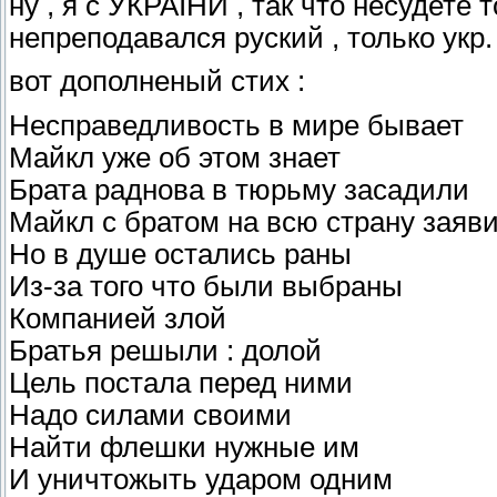
ну , я с УКРАЇНИ , так что несудете
Которая волю недавала им
непреподавался руский , только укр.
Которая забирала все надежды
Которая забирала свободу навечно
вот дополненый стих :
Несправедливость в мире бывает
Майкл уже об этом знает
Брата раднова в тюрьму засадили
Майкл с братом на всю страну заяв
Но в душе остались раны
Из-за того что были выбраны
Компанией злой
Братья решыли : долой
Цель постала перед ними
Надо силами своими
Найти флешки нужные им
И уничтожыть ударом одним