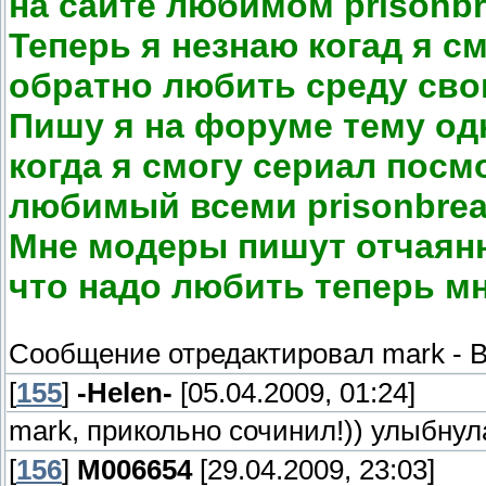
на сайте любимом prisonbr
Теперь я незнаю когад я с
обратно любить среду сво
Пишу я на форуме тему од
когда я смогу сериал посм
любимый всеми prisonbrea
Мне модеры пишут отчаянн
что надо любить теперь мн
Сообщение отредактировал
mark
-
В
[
155
]
-Helen-
[05.04.2009, 01:24]
mark, прикольно сочинил!)) улыбнул
[
156
]
M006654
[29.04.2009, 23:03]