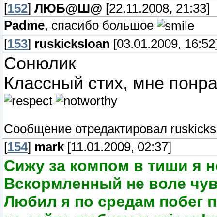
[
152
]
ЛЮБ@Ш@
[22.11.2008, 21:33]
Padme
, спасибо большое
[
153
]
ruskicksloan
[03.01.2009, 16:52
Сонюлик
Классный стих, мне понрав
Сообщение отредактировал
ruskicks
[
154
]
mark
[11.01.2009, 02:37]
Сижу за компом в тиши я н
Вскормленный не воле чув
Любил я по средам побег 