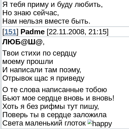
Я тебя приму и буду любить,
Но знаю сейчас,
Нам нельзя вместе быть.
[
151
]
Padme
[22.11.2008, 21:15]
ЛЮБ@Ш@
,
Твои стихи по сердцу
моему прошли
И написали там поэму,
Отрывок щас я приведу
О те слова написанные тобою
Бьют мое сердце вновь и вновь!
Хоть я без рифмы тут пишу,
Поверь ты в сердце заложила
Света маленький глоток