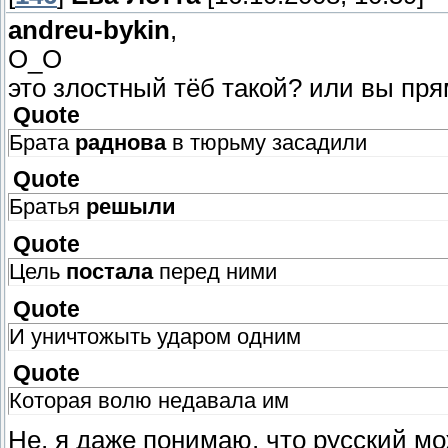
andreu-bykin
,
О_О
это злостный тёб такой? или вы пря
Quote
Брата
раднова
в тюрьму засадили
Quote
Братья
решыли
Quote
Цель
постала
перед ними
Quote
И уничтожыть ударом одним
Quote
Которая волю недавала им
Не, я даже понимаю, что русский мо