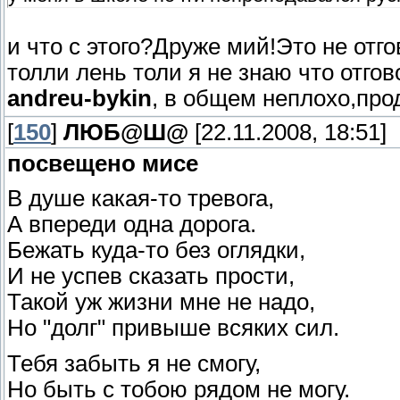
и что с этого?Друже мий!Это не отг
толли лень толи я не знаю что отгов
andreu-bykin
, в общем неплохо,про
[
150
]
ЛЮБ@Ш@
[22.11.2008, 18:51]
посвещено мисе
В душе какая-то тревога,
А впереди одна дорога.
Бежать куда-то без оглядки,
И не успев сказать прости,
Такой уж жизни мне не надо,
Но "долг" привыше всяких сил.
Тебя забыть я не смогу,
Но быть с тобою рядом не могу.