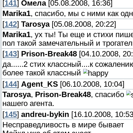
[
141
]
Омела
[05.08.2008, 16:36]
Marika1
, спасибо, мы с ними как од
[
142
]
Tarosya
[05.08.2008, 20:22]
Marika1
, ух ты! Ты еще и стихи пиш
пол такой замечательный и трогате
[
143
]
Prison-Break48
[04.10.2008, 20:
да......2 стих классный....к сожален
более такой классный
[
144
]
Agent_KS
[06.10.2008, 10:04]
Tarosya
,
Prison-Break48
, спасибо
нашего агента.
[
145
]
andreu-bykin
[16.10.2008, 10:53
Несправедливость в мире бывает