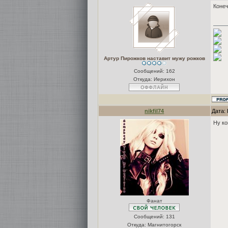
Конеч
Артур Пирожков наставит мужу рожков
Сообщений:
162
Откуда: Иерихон
nikfil74
Дата: 
Ну к
Фанат
Сообщений:
131
Откуда: Магнитогорск