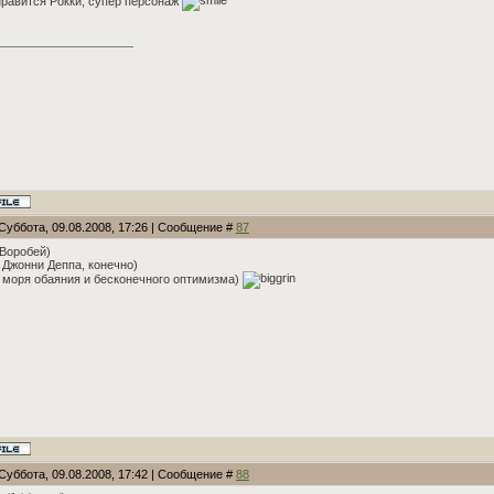
равится Рокки, супер персонаж
Суббота, 09.08.2008, 17:26 | Сообщение #
87
Воробей)
 Джонни Деппа, конечно)
 моря обаяния и бесконечного оптимизма)
Суббота, 09.08.2008, 17:42 | Сообщение #
88