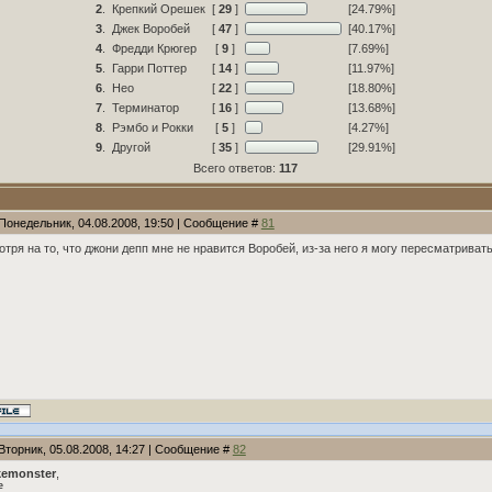
2
.
Крепкий Орешек
[
29
]
[24.79%]
3
.
Джек Воробей
[
47
]
[40.17%]
4
.
Фредди Крюгер
[
9
]
[7.69%]
5
.
Гарри Поттер
[
14
]
[11.97%]
6
.
Нео
[
22
]
[18.80%]
7
.
Терминатор
[
16
]
[13.68%]
8
.
Рэмбо и Рокки
[
5
]
[4.27%]
9
.
Другой
[
35
]
[29.91%]
Всего ответов:
117
 Понедельник, 04.08.2008, 19:50 | Сообщение #
81
тря на то, что джони депп мне не нравится Воробей, из-за него я могу пересматривать
Вторник, 05.08.2008, 14:27 | Сообщение #
82
emonster
,
e