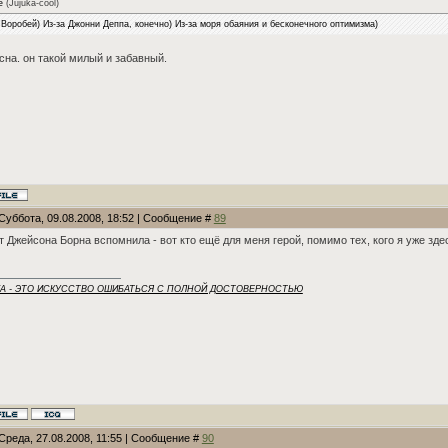
e
(
Jujuka-cool
)
Воробей) Из-за Джонни Деппа, конечно) Из-за моря обаяния и бесконечного оптимизма)
сна. он такой милый и забавный.
Суббота, 09.08.2008, 18:52 | Сообщение #
89
т Джейсона Борна вспомнила - вот кто ещё для меня герой, помимо тех, кого я уже зде
КА - ЭТО ИСКУССТВО ОШИБАТЬСЯ С ПОЛНОЙ ДОСТОВЕРНОСТЬЮ
Среда, 27.08.2008, 11:55 | Сообщение #
90