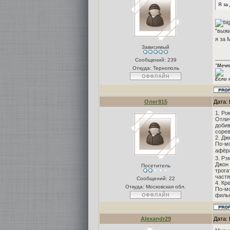
Я за 
"выжи
я за 
Зависимый
Сообщений:
239
"Мечт
Откуда: Тернополь
Если 
Олег815
Дата: 
1. Ро
Отлич
добив
сорев
2. Дж
По-мо
афёра
3. Рэ
Джон 
Посетитель
трога
частя
Сообщений:
22
4. Кр
Откуда: Московская обл.
По-мо
фильм
Alexandr29
Дата: 