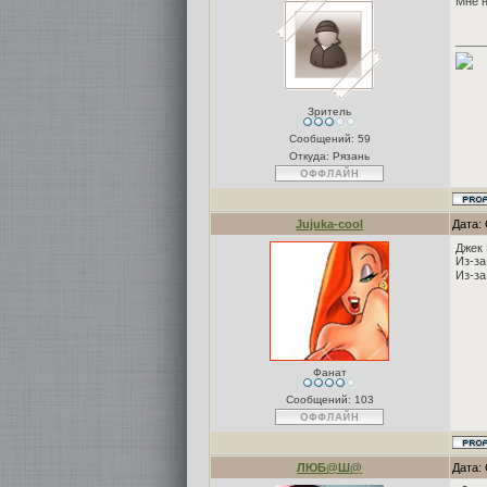
Мне н
Зритель
Сообщений:
59
Откуда: Рязань
Jujuka-cool
Дата: 
Джек 
Из-за
Из-за
Фанат
Сообщений:
103
ЛЮБ@Ш@
Дата: 