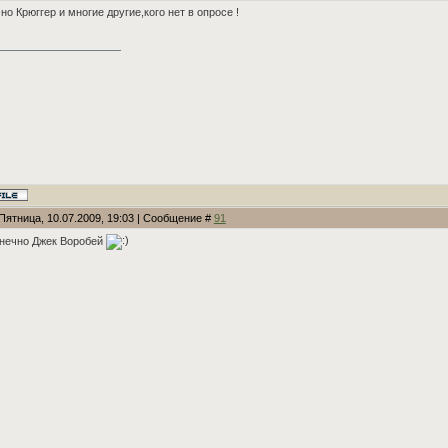
но Крюггер и многие другие,кого нет в опросе !
Пятница, 10.07.2009, 19:03 | Сообщение #
91
онечно Джек Воробей