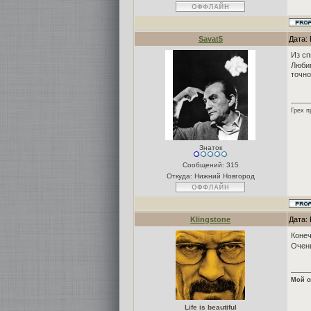
Savat5
Дата:
Из сп
Любим
точно
Грех п
Знаток
Сообщений:
315
Откуда: Нижний Новгород
Klingstone
Дата: 
Конеч
Очень
Мой с
Life is beautiful