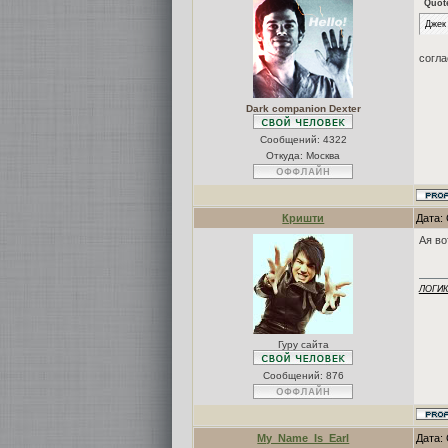
Quot
Джек 
согла
Dark companion Dexter
Сообщений:
4322
Откуда: Москва
Кришти
Дата: 
Ая во
ЛОГИ
Гуру сайта
Сообщений:
876
My_Name_Is_Earl
Дата: 