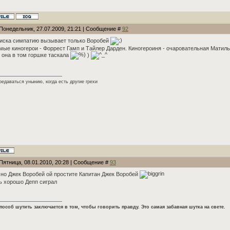
 Понедельник, 27.07.2009, 21:21 | Сообщение #
92
иска симпатию вызывает только Воробей
ые киногерои - Форрест Гамп и Тайлер Дарден. Киногероиня - очаровательная Матиль
 она в том горшке таскала
)
редаваться унынию, когда есть другие грехи
Пятница, 08.01.2010, 20:28 | Сообщение #
93
но Джек Воробей ой простите Капитан Джек Воробей
 хорошо Депп сиграл
пособ шутить заключается в том, чтобы говорить правду. Это самая забавная шутка на свете.