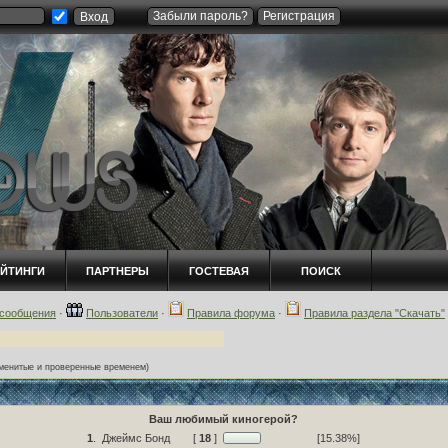
Забыли пароль?
Регистрация
ЕЙТИНГИ
ПАРТНЕРЫ
ГОСТЕВАЯ
ПОИСК
сообщения
·
Пользователи
·
Правила форума
·
Правила раздела "Скачать"
менитые и проверенные временем)
Ваш любимый киногерой?
1
.
Джеймс Бонд
[
18
]
[15.38%]