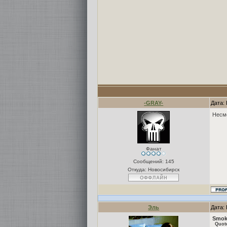
-GRAY-
Дата:
Несмо
Фанат
Сообщений:
145
Откуда: Новосибирск
Эль
Дата: 
Smok
Quot