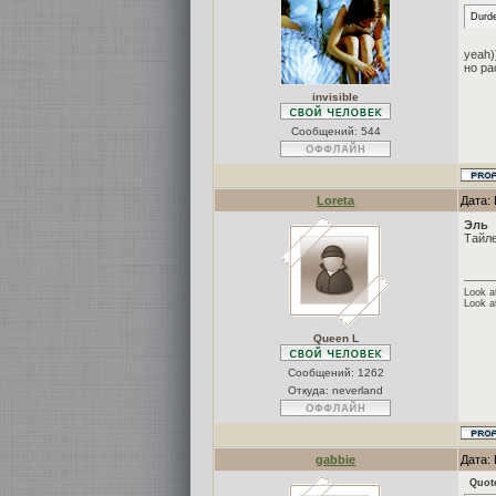
Durd
yeah)
но ра
invisible
Сообщений:
544
Loreta
Дата: 
Эль
Тайле
Look at
Look a
Queen L
Сообщений:
1262
Откуда: neverland
gabbie
Дата: 
Quot