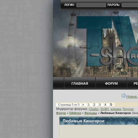
ЛОГИН:
ПАРОЛЬ:
ГЛАВНАЯ
ФОРУМ
Р
Новые 
5
Страница
5
из
5
«
1
2
3
4
Модератор форума:
,
,
,
Chudov
SmBH
аланика
Rayman
Форум
»
Оффтоп
»
Фильмы
»
Любимые Киногерои
(Зна
Любимые Киногерои