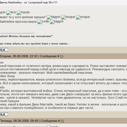
Джона МакКлейна - он "супергерой еще 90-х"!!!
вают те,у кого крепкие орешки"
МакКлейна проголосовала
айте! Мечты делают нас человечнее!"
нас очень ждут,то мы придем даже с того света...
Вторник, 05.08.2008, 22:32 | Сообщение #
85
кки
ный персонаж от отличного актёра, режиссера и сценариста. Рокки заставляет поверит
аться поставленной перед собой цели и никогда не сдаваться. Рекомендую смотреть
нованиями - реально помогает. Мой наилюбимейший персонаж.
еймс Бонд
ему, первооткрыватель жанра шпионского боевика, всегда интересный сюжет, красивы
. Всё в одном киносериале, который захватывает и не отпускает вплоть до самых ти
мбо
Рэмбо, ветеран вьетнамской войны. Очень интересный персонаж, да и кино тоже - осо
тельна, почти нет никакого месива, даже сам Джон совершает за весь фильм всего о
ми - капля в океане). Четвёртая часть тоже драматична, но не настолько. Зато Слай п
епкий Орешек
ему, какой в фильме Джон Мак'лейн, такой же Брюс Уиллис в жизни - весельчак и шут
а про славного полицейского, в особенности первые две части.
Пятница, 08.08.2008, 09:49 | Сообщение #
86