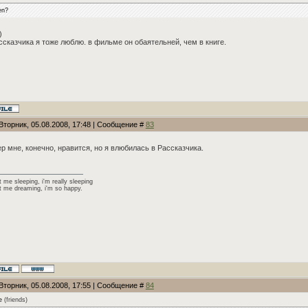
en?
)
ссказчика я тоже люблю. в фильме он обаятельней, чем в книге.
Вторник, 05.08.2008, 17:48 | Сообщение #
83
р мне, конечно, нравится, но я влюбилась в Рассказчика.
 me sleeping, i'm really sleeping
t me dreaming, i'm so happy.
Вторник, 05.08.2008, 17:55 | Сообщение #
84
e
(
friends
)