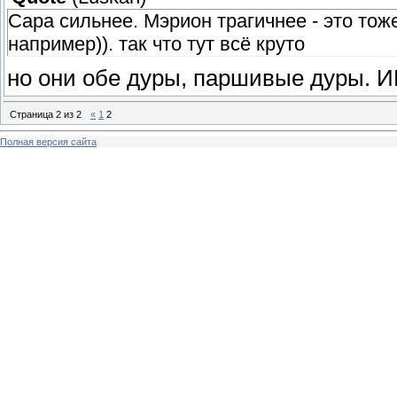
Сара сильнее. Мэрион трагичнее - это то
например)). так что тут всё круто
но они обе дуры, паршивые дуры.
Страница
2
из
2
«
1
2
Полная версия сайта