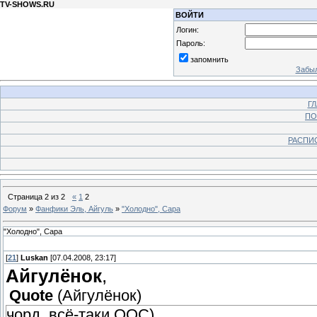
TV-SHOWS.RU
ВОЙТИ
Логин:
Пароль:
запомнить
Забыл
Г
ПО
РАСПИ
Страница
2
из
2
«
1
2
Форум
»
Фанфики Эль, Айгуль
»
"Холодно", Сара
"Холодно", Сара
[
21
]
Luskan
[07.04.2008, 23:17]
Айгулёнок
,
Quote
(
Айгулёнок
)
чорд, всё-таки ООС)