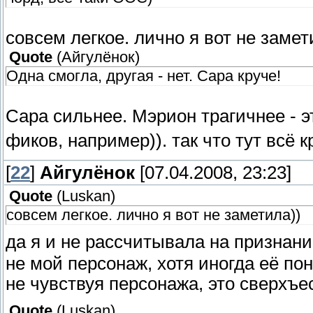
совсем легкое. лично я вот не замет
Quote
(
Айгулёнок
)
Одна смогла, другая - нет. Сара круче!
Сара сильнее. Мэрион трагичнее - 
фиков, например)). так что тут всё 
[
22
]
Айгулёнок
[07.04.2008, 23:23]
Quote
(
Luskan
)
совсем легкое. лично я вот не заметила))
да я и не рассчитывала на признан
не мой персонаж, хотя иногда её пон
не чувствуя персонажа, это сверхъе
Quote
(
Luskan
)