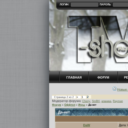
ЛОГИН:
ПАРОЛЬ:
ГЛАВНАЯ
ФОРУМ
Р
Новые 
2
Страница
2
из
2
«
1
Модератор форума:
,
,
,
Cherry
SmBH
аланика
Rayman
Форум
»
Оффтоп
»
Игры
»
Да-нет
Да-нет
DaW
Дата: