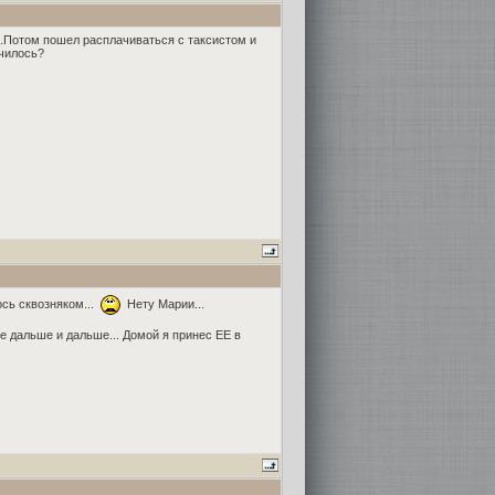
й.Потом пошел расплачиваться с таксистом и
училось?
ось сквозняком...
Нету Марии...
се дальше и дальше... Домой я принес ЕЕ в