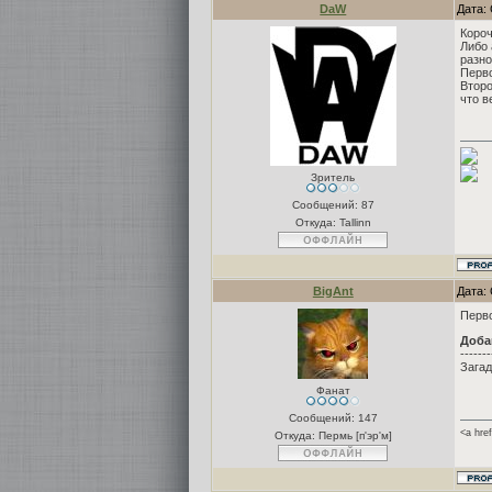
DaW
Дата: 
Короч
Либо 
разно
Перв
Втор
что в
Зритель
Сообщений:
87
Откуда: Tallinn
BigAnt
Дата: 
Перво
Доба
-------
Загад
Фанат
Сообщений:
147
<a hre
Откуда: Пермь [п'эр'м]