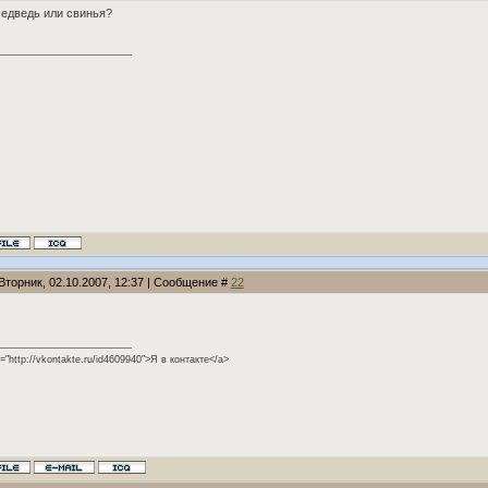
едведь или свинья?
Вторник, 02.10.2007, 12:37 | Сообщение #
22
f="http://vkontakte.ru/id4609940">Я в контакте</a>