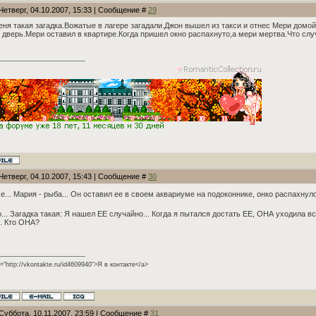
Четверг, 04.10.2007, 15:33 | Сообщение #
29
еня такая загадка.Вожатые в лагере загадали.Джон вышел из такси и отнес Мери домо
 дверь.Мери оставил в квартире.Когда пришел окно распахнуто,а мери мертва.Что сл
Четверг, 04.10.2007, 15:43 | Сообщение #
30
е... Мария - рыба... Он оставил ее в своем аквариуме на подоконнике, онко распахнул
... Загадка такая: Я нашел ЕЕ случайно... Когда я пытался достать ЕЕ, ОНА уходила в
.. Кто ОНА?
f="http://vkontakte.ru/id4609940">Я в контакте</a>
Суббота, 10.11.2007, 23:59 | Сообщение #
31