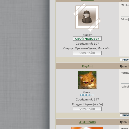
ОНА 
"Моя ф
Фанат
Сообщений:
197
Откуда: Орехово-Зуево, Моск.обл.
BigAnt
Дата: 
неод
<a hre
Фанат
Сообщений:
147
Откуда: Пермь [п'эр'м]
ASTERA88
Дата:
монет