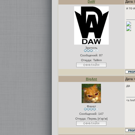
DaW
Дата: 
и то 
Зритель
Сообщений:
87
Откуда: Tallinn
BigAnt
Дата: 
да
<a hre
Фанат
Сообщений:
147
Откуда: Пермь [п'эр'м]