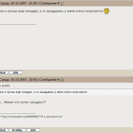
Среда, 03.10.2007, 15:35 | Сообщение #
27
но я лучше ещё погадаю, а то загадывать у меня плохо получается
Среда, 03.10.2007, 15:50 | Сообщение #
28
e
(
DaW
)
жно я лучше ещё погадаю, а то загадывать у меня плохо получается
... Может кто хочет загадать?!
f="http://vkontakte.ru/id4609940">Я в контакте</a>