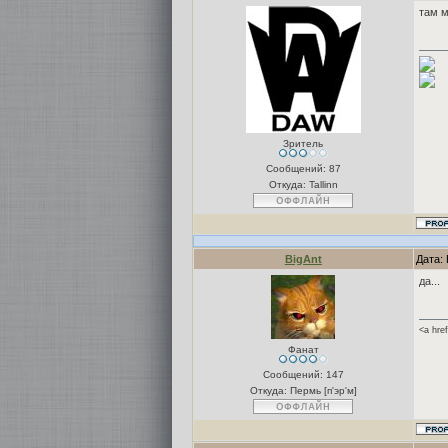
там м
Зритель
Сообщений:
87
Откуда: Tallinn
BigAnt
Дата: 
да...
<a hre
Фанат
Сообщений:
147
Откуда: Пермь [п'эр'м]