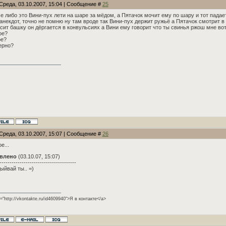
Среда, 03.10.2007, 15:04 | Сообщение #
25
е либо это Вини-пух лети на шаре за мёдом, а Пятачок мочит ему по шару и тот падает
анекдот, точно не помню ну там вроде так Вини-пух держит ружьё а Пятачок смотрит 
сит башку он дёргается в конвульсиях а Вини ему говорит что ты свинья ржош мне во
ое?
ое?
ерно?
Среда, 03.10.2007, 15:07 | Сообщение #
26
е...
влено
(03.10.07, 15:07)
--------------------------------------
ыйвай ты.. =)
f="http://vkontakte.ru/id4609940">Я в контакте</a>