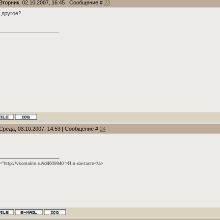
Вторник, 02.10.2007, 16:45 | Сообщение #
23
и другое?
Среда, 03.10.2007, 14:53 | Сообщение #
24
f="http://vkontakte.ru/id4609940">Я в контакте</a>