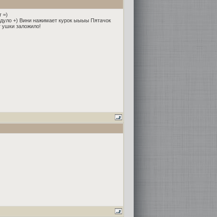
 =)
в дуло +) Вини нажимает курок ыыыы Пятачок
т ушки заложило!