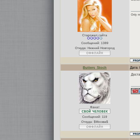
Only m
Старожил сайта
Сообщений:
1389
Откуда: Нижний Новгород
Butters_Stoch
Дата:
Доста
Фанат
Сообщений:
119
Откуда: $Москва$