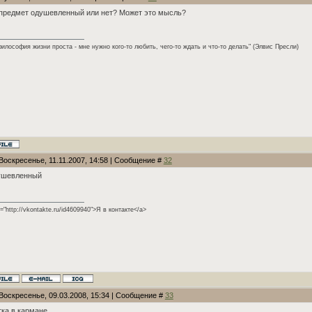
предмет одушевленный или нет? Может это мысль?
илософия жизни проста - мне нужно кого-то любить, чего-то ждать и что-то делать" (Элвис Пресли)
Воскресенье, 11.11.2007, 14:58 | Сообщение #
32
ушевленный
f="http://vkontakte.ru/id4609940">Я в контакте</a>
 Воскресенье, 09.03.2008, 15:34 | Сообщение #
33
ка в кармане