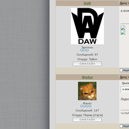
DaW
Дата: 
а мож
Зритель
Сообщений:
87
Откуда: Tallinn
BigAnt
Дата: 
Quot
а мо
Ладно
Фанат
Сообщений:
147
<a hre
Откуда: Пермь [п'эр'м]