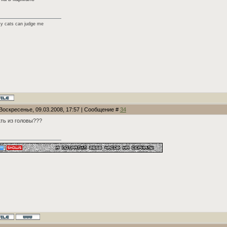
y cats can judge me
 Воскресенье, 09.03.2008, 17:57 | Сообщение #
34
ть из головы???