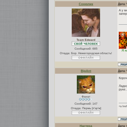
Сонюлик
Дата: 
А у м
запер
Team Edward
Сообщений:
685
Откуда: Бор. Нижегородская область!
BigAnt
Дата: 
Короч
Ладно
руке.
Фанат
Сообщений:
147
<a hre
Откуда: Пермь [п'эр'м]
Настена
Дата: 