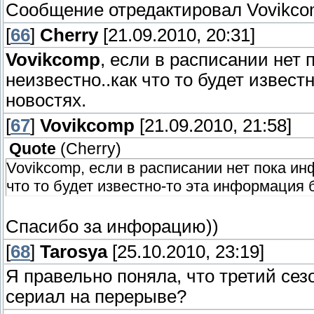
Сообщение отредактировал
Vovikc
[
66
]
Cherry
[21.09.2010, 20:31]
Vovikcomp
, если в расписании нет
неизвестно..как что то будет извест
новостях.
[
67
]
Vovikcomp
[21.09.2010, 21:58]
Quote
(
Cherry
)
Vovikcomp, если в расписании нет пока ин
что то будет известно-то эта информация б
Спасибо за инфорацию))
[
68
]
Tarosya
[25.10.2010, 23:19]
Я правельно поняла, что третий се
сериал на перерыве?