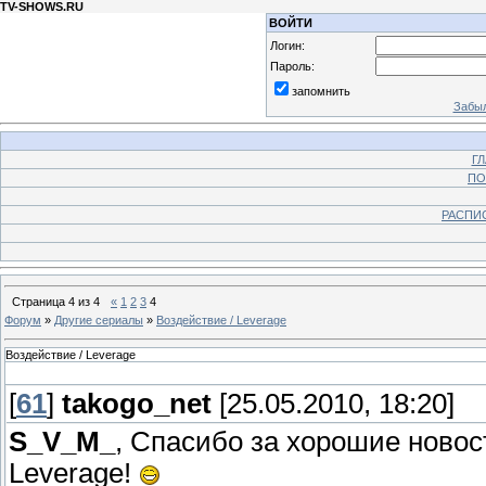
TV-SHOWS.RU
ВОЙТИ
Логин:
Пароль:
запомнить
Забыл
Г
ПО
РАСПИ
Страница
4
из
4
«
1
2
3
4
Форум
»
Другие сериалы
»
Воздействие / Leverage
Воздействие / Leverage
[
61
]
takogo_net
[25.05.2010, 18:20]
S_V_M_
, Спасибо за хорошие новос
Leverage!