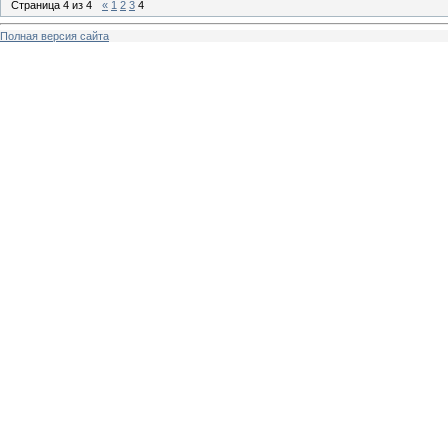
Страница
4
из
4
«
1
2
3
4
Полная версия сайта