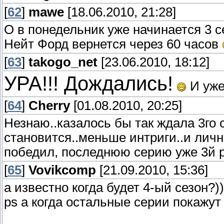
[
62
]
mawe
[18.06.2010, 21:28]
О в понедельник уже начинается 3 с
Нейт Форд вернется через 60 часов
[
63
]
takogo_net
[23.06.2010, 18:12]
УРА!!! Дождались!
И уже
[
64
]
Cherry
[01.08.2010, 20:25]
Незнаю..казалось бы так ждала 3го 
становится..меньше интриги..и лич
победил, последнюю серию уже 3й 
[
65
]
Vovikcomp
[21.09.2010, 15:36]
а известно когда будет 4-ый сезон?)
ps а когда остальные серии покажут