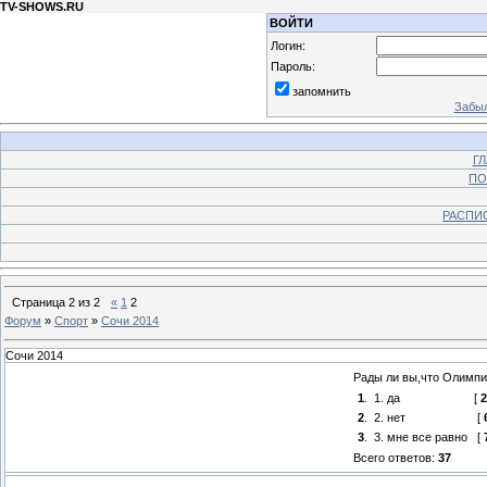
TV-SHOWS.RU
ВОЙТИ
Логин:
Пароль:
запомнить
Забыл
Г
ПО
РАСПИ
Страница
2
из
2
«
1
2
Форум
»
Спорт
»
Сочи 2014
Сочи 2014
Рады ли вы,что Олимпи
1
.
1. да
[
2
2
.
2. нет
[
3
.
3. мне все равно
[
Всего ответов:
37