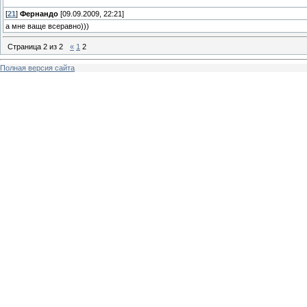
[
21
]
Фернандо
[09.09.2009, 22:21]
а мне ваще всеравно)))
Страница
2
из
2
«
1
2
Полная версия сайта