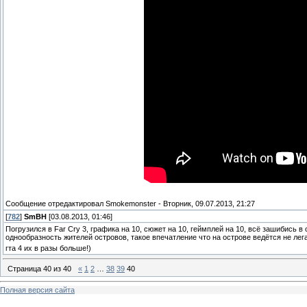
Сообщение отредактировал
Smokemonster
-
Вторник, 09.07.2013, 21:27
[
782
]
SmBH
[03.08.2013, 01:46]
Погрузился в Far Cry 3, графика на 10, сюжет на 10, геймплей на 10, всё зашибись
однообразность жителей островов, такое впечатление что на острове ведётся не ле
гта 4 их в разы больше!)
Страница
40
из
40
«
1
2
…
38
39
40
Полная версия сайта