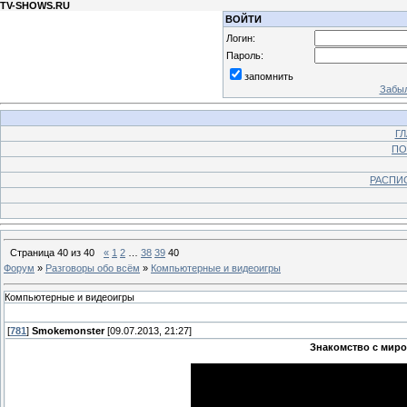
TV-SHOWS.RU
ВОЙТИ
Логин:
Пароль:
запомнить
Забыл
Г
ПО
РАСПИ
Страница
40
из
40
«
1
2
…
38
39
40
Форум
»
Разговоры обо всём
»
Компьютерные и видеоигры
Компьютерные и видеоигры
[
781
]
Smokemonster
[09.07.2013, 21:27]
Знакомство с миром