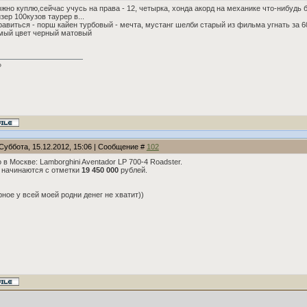
жно куплю,сейчас учусь на права - 12, четырка, хонда акорд на механике что-нибудь б
йзер 100кузов таурер в...
равиться - порш кайен турбовый - мечта, мустанг шелби старый из фильма угнать за 6
мый цвет черный матовый
P
Суббота, 15.12.2012, 15:06 | Сообщение #
102
 в Москве: Lamborghini Aventador LP 700-4 Roadster.
 начинаются с отметки
19 450 000
рублей.
ное у всей моей родни денег не хватит))