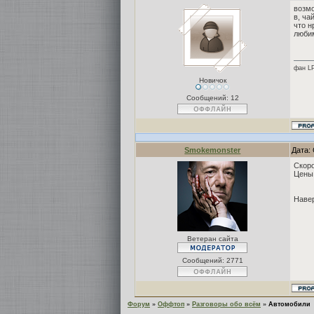
возмо
в, ча
что н
люби
фан L
Новичок
Сообщений:
12
Smokemonster
Дата: 
Скоро
Цены
Навер
Ветеран сайта
Сообщений:
2771
Форум
»
Оффтоп
»
Разговоры обо всём
»
Автомобили