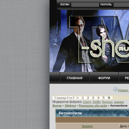
ЛОГИН:
ПАРОЛЬ:
ГЛАВНАЯ
ФОРУМ
Р
Новые 
6
Страница
6
из
6
«
1
2
3
4
5
Модератор форума:
,
,
,
Cherry
SmBH
Rayman
аланика
Форум
»
Оффтоп
»
Разговоры обо всём
»
Автомобили
Автомобили
bruney
Дата: 