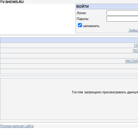
TV-SHOWS.RU
ВОЙТИ
Логин:
Пароль:
запомнить
Забыл
Г
ПО
РАСПИ
Гостям запрещено просматривать данную 
Полная версия сайта