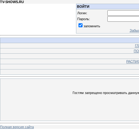
TV-SHOWS.RU
ВОЙТИ
Логин:
Пароль:
запомнить
Забыл
Г
ПО
РАСПИ
Гостям запрещено просматривать данную 
Полная версия сайта