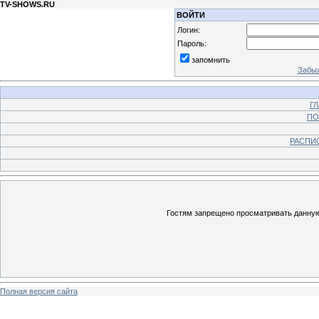
TV-SHOWS.RU
ВОЙТИ
Логин:
Пароль:
запомнить
Забыл
Г
ПО
РАСПИ
Гостям запрещено просматривать данную 
Полная версия сайта