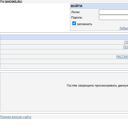
TV-SHOWS.RU
ВОЙТИ
Логин:
Пароль:
запомнить
Забыл
Г
ПО
РАСПИ
Гостям запрещено просматривать данную 
Полная версия сайта