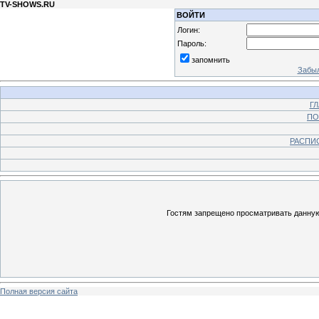
TV-SHOWS.RU
ВОЙТИ
Логин:
Пароль:
запомнить
Забыл
Г
ПО
РАСПИ
Гостям запрещено просматривать данную 
Полная версия сайта