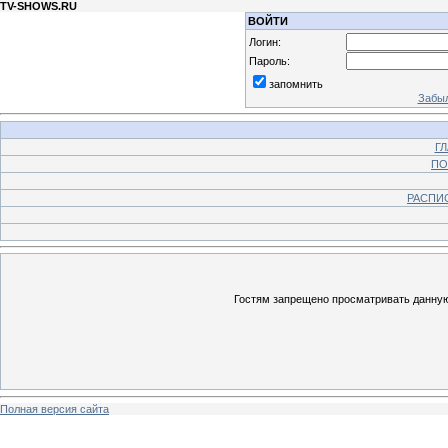
TV-SHOWS.RU
ВОЙТИ
Логин:
Пароль:
запомнить
Забыл
Г
ПО
РАСПИ
Гостям запрещено просматривать данную 
Полная версия сайта