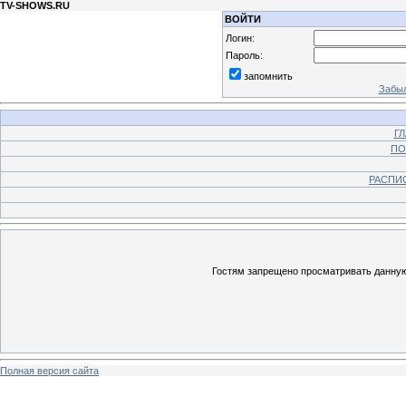
TV-SHOWS.RU
ВОЙТИ
Логин:
Пароль:
запомнить
Забыл
Г
ПО
РАСПИ
Гостям запрещено просматривать данную 
Полная версия сайта