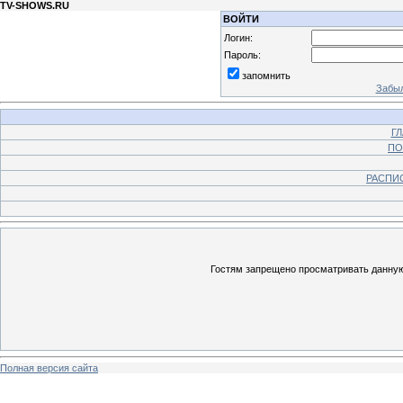
TV-SHOWS.RU
ВОЙТИ
Логин:
Пароль:
запомнить
Забыл
Г
ПО
РАСПИ
Гостям запрещено просматривать данную 
Полная версия сайта