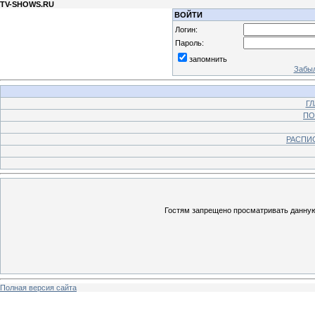
TV-SHOWS.RU
ВОЙТИ
Логин:
Пароль:
запомнить
Забыл
Г
ПО
РАСПИ
Гостям запрещено просматривать данную 
Полная версия сайта