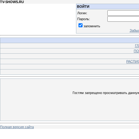
TV-SHOWS.RU
ВОЙТИ
Логин:
Пароль:
запомнить
Забыл
Г
ПО
РАСПИ
Гостям запрещено просматривать данную 
Полная версия сайта