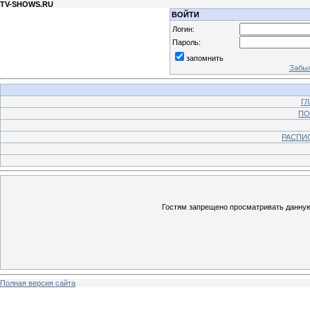
TV-SHOWS.RU
ВОЙТИ
Логин:
Пароль:
запомнить
Забыл
Г
ПО
РАСПИ
Гостям запрещено просматривать данную 
Полная версия сайта