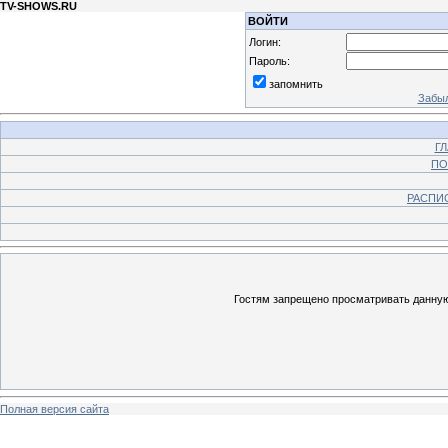
TV-SHOWS.RU
ВОЙТИ
Логин:
Пароль:
запомнить
Забыл
Г
ПО
РАСПИ
Гостям запрещено просматривать данную 
Полная версия сайта