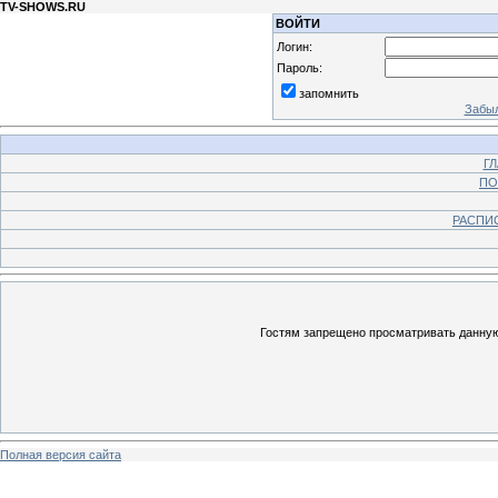
TV-SHOWS.RU
ВОЙТИ
Логин:
Пароль:
запомнить
Забыл
Г
ПО
РАСПИ
Гостям запрещено просматривать данную 
Полная версия сайта