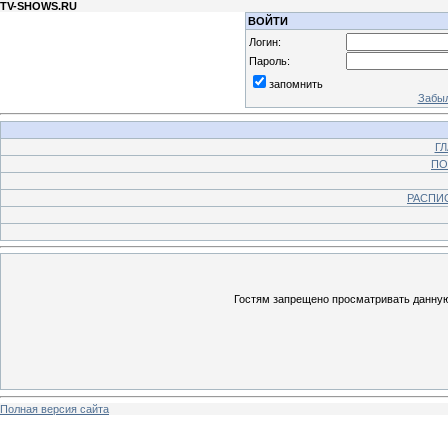
TV-SHOWS.RU
ВОЙТИ
Логин:
Пароль:
запомнить
Забыл
Г
ПО
РАСПИ
Гостям запрещено просматривать данную 
Полная версия сайта