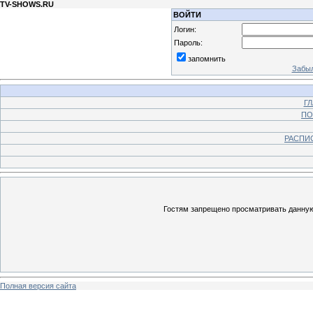
TV-SHOWS.RU
ВОЙТИ
Логин:
Пароль:
запомнить
Забыл
Г
ПО
РАСПИ
Гостям запрещено просматривать данную 
Полная версия сайта