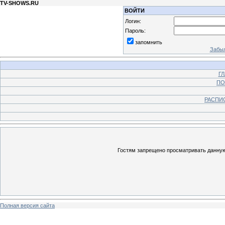
TV-SHOWS.RU
ВОЙТИ
Логин:
Пароль:
запомнить
Забыл
Г
ПО
РАСПИ
Гостям запрещено просматривать данную 
Полная версия сайта