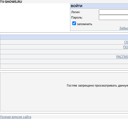
TV-SHOWS.RU
ВОЙТИ
Логин:
Пароль:
запомнить
Забыл
Г
ПО
РАСПИ
Гостям запрещено просматривать данную 
Полная версия сайта