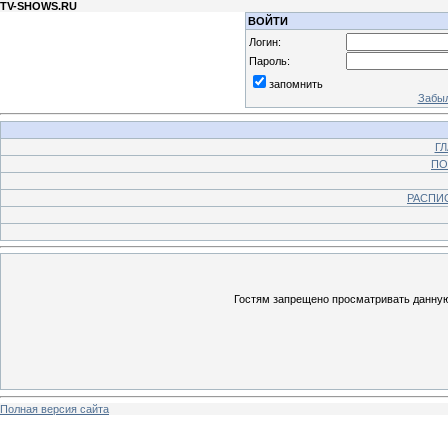
TV-SHOWS.RU
ВОЙТИ
Логин:
Пароль:
запомнить
Забыл
Г
ПО
РАСПИ
Гостям запрещено просматривать данную 
Полная версия сайта