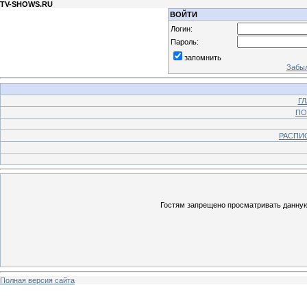
TV-SHOWS.RU
ВОЙТИ
Логин:
Пароль:
запомнить
Забыл
Г
ПО
РАСПИ
Гостям запрещено просматривать данную 
Полная версия сайта