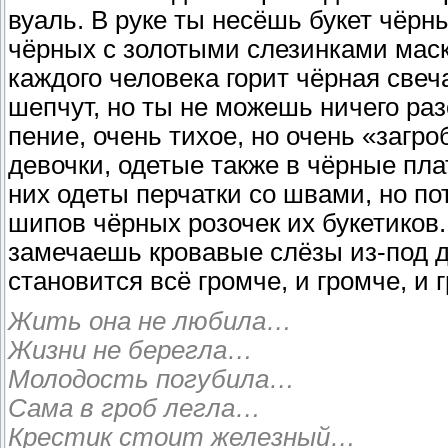
вуаль. В руке ты несёшь букет чёрны
чёрных с золотыми слезинками маск
каждого человека горит чёрная свеч
шепчут, но ты не можешь ничего ра
пение, очень тихое, но очень «загр
девочки, одетые также в чёрные пла
них одеты перчатки со швами, но по
шипов чёрных розочек их букетиков.
замечаешь кровавые слёзы из-под дл
становится всё громче, и громче, и
Жить она не любила…
Жизни не берегла…
Молодость погубила…
Сама в гроб легла…
Крестик стоит железный…