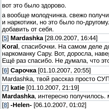
вот это было здорово.
а вообще молодчинка. свежо получил
и наркотики, но это было по-другому
добавить от себя.
[
5
]
Mardashka
[28.09.2007, 16:44]
Koral
, спасибочки. На самом деле 
наркоманку Сару. Вот, доросла, наве
Ещё раз спасибо. Не думала, что эт
[
6
]
Сарочка
[01.10.2007, 20:55]
Mardashka, твой рассказ просто СУПЕР!
[
7
]
katie
[01.10.2007, 21:19]
Mardashka
, интересно получилось.
[
8
]
-Helen-
[06.10.2007, 01:02]