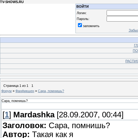
TV-SHOWS.RU
ВОЙТИ
Логин:
Пароль:
запомнить
Забыл
Г
ПО
РАСПИ
Страница
1
из
1
1
Форум
»
Фанфикшен
»
Сара, помнишь?
Сара, помнишь?
[
1
]
Mardashka
[28.09.2007, 00:44]
Заголовок:
Сара, помнишь?
Автор:
Такая как я