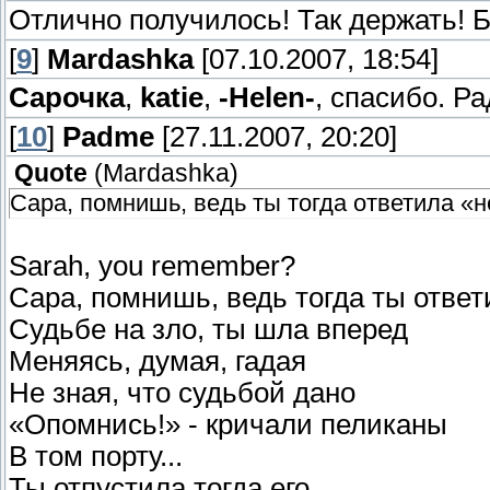
Отлично получилось! Так держать! 
[
9
]
Mardashka
[07.10.2007, 18:54]
Сарочка
,
katie
,
-Helen-
, спасибо. Ра
[
10
]
Padme
[27.11.2007, 20:20]
Quote
(
Mardashka
)
Сара, помнишь, ведь ты тогда ответила «
Sarah, you remember?
Сара, помнишь, ведь тогда ты ответ
Судьбе на зло, ты шла вперед
Меняясь, думая, гадая
Не зная, что судьбой дано
«Опомнись!» - кричали пеликаны
В том порту...
Ты отпустила тогда его…