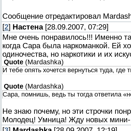
Сообщение отредактировал
Mardas
[
2
]
Настена
[28.09.2007, 07:29]
Мне очень понравилось!!! Именно та
когда Сара была наркоманкой. Ей хо
одиночества, но наркотики и их иск
Quote
(
Mardashka
)
И тебе опять хочется вернуться туда, где 
Quote
(
Mardashka
)
Сара, помнишь, ведь ты тогда ответила «
Не знаю почему, но эти строчки пон
Молодец! Умница! Жду новых мини- ра
[
3
]
Mardashka
[28.09.2007, 12:19]