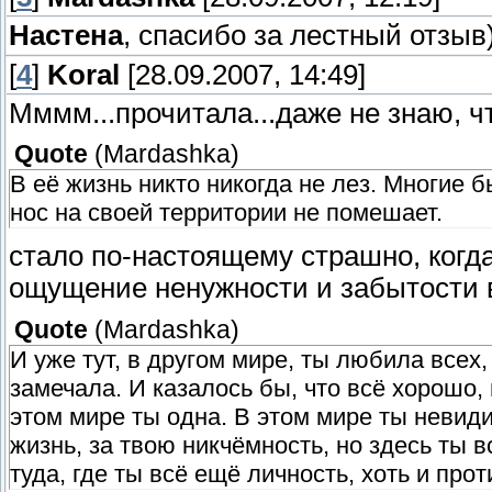
Настена
, спасибо за лестный отзыв
[
4
]
Koral
[28.09.2007, 14:49]
Мммм...прочитала...даже не знаю, чт
Quote
(
Mardashka
)
В её жизнь никто никогда не лез. Многие 
нос на своей территории не помешает.
стало по-настоящему страшно, когда
ощущение ненужности и забытости 
Quote
(
Mardashka
)
И уже тут, в другом мире, ты любила всех,
замечала. И казалось бы, что всё хорошо,
этом мире ты одна. В этом мире ты невиди
жизнь, за твою никчёмность, но здесь ты в
туда, где ты всё ещё личность, хоть и пр