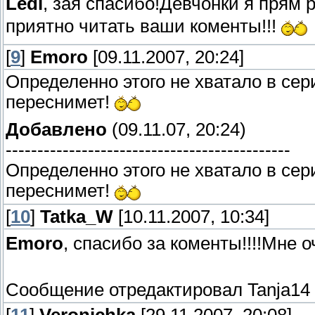
Ledi
, зая спасибо!Девчонки я прям 
приятно читать ваши коменты!!!
[
9
]
Emoro
[09.11.2007, 20:24]
Определенно этого не хватало в сер
переснимет!
Добавлено
(09.11.07, 20:24)
---------------------------------------------
Определенно этого не хватало в сер
переснимет!
[
10
]
Tatka_W
[10.11.2007, 10:34]
Emoro
, спасибо за коменты!!!!Мне о
Сообщение отредактировал
Tanja14
[
11
]
Veronichka
[29.11.2007, 20:08]