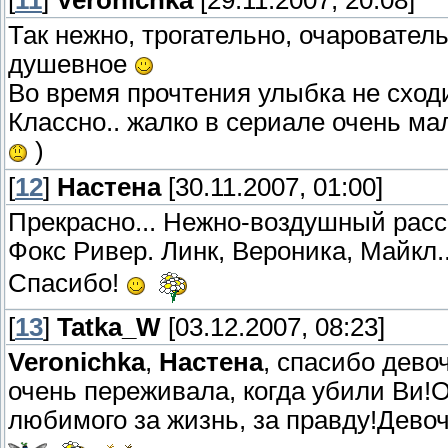
Так нежно, трогательно, очаровател
душевное
Во время прочтения улыбка не сходи
Классно.. жалко в сериале очень мал
)
[
12
]
Настена
[30.11.2007, 01:00]
Прекрасно... Нежно-воздушный расск
Фокс Ривер. Линк, Вероника, Майкл.
Спасибо!
[
13
]
Tatka_W
[03.12.2007, 08:23]
Veronichka
,
Настена
, спасибо дево
очень переживала, когда убили Ви!О
любимого за жизнь, за правду!Девоч