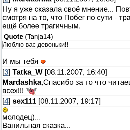
Ну я уже сказала своё мнение... По
смотря на то, что Побег по сути - тр
ещё более трагичным.
Quote
(
Tanja14
)
Люблю вас девоньки!!
И мы тебя
[
3
]
Tatka_W
[08.11.2007, 16:40]
Mardashka
,Спасибо за то что чита
всех!!!
[
4
]
sex111
[08.11.2007, 19:17]
молодец)...
Ванильная сказка...