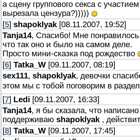
а сцену группового секса с участие
вырезала цензура?)))))
[
5
]
shapoklyak
[08.11.2007, 19:52]
Tanja14
, Спасибо! Мне понравилось,
что так оно и было на самом деле.
Просто мини-сказка под рождество
[
6
]
Tatka_W
[09.11.2007, 08:19]
sex111
,
shapoklyak
, девочки спасиб
этом мы с тобой поговорим в разде
[
7
]
Ledi
[09.11.2007, 16:33]
Tanja14
, я бы сказала, что написа
поддерживаю
shapoklyak
, действит
[
8
]
Tatka_W
[09.11.2007, 17:45]