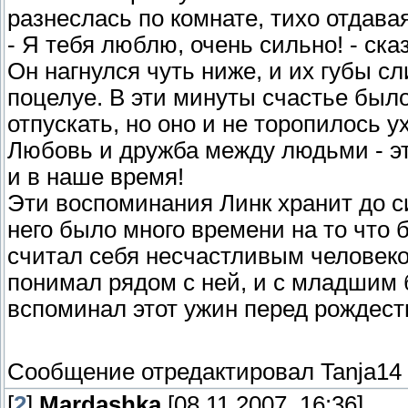
разнеслась по комнате, тихо отдава
- Я тебя люблю, очень сильно! - ска
Он нагнулся чуть ниже, и их губы с
поцелуе. В эти минуты счастье было
отпускать, но оно и не торопилось у
Любовь и дружба между людьми - 
и в наше время!
Эти воспоминания Линк хранит до си
него было много времени на то что 
считал себя несчастливым человеком
понимал рядом с ней, и с младшим 
вспоминал этот ужин перед рождест
Сообщение отредактировал
Tanja14
[
2
]
Mardashka
[08.11.2007, 16:36]