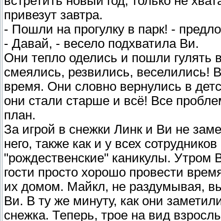
встретить новый год, только не хват
привезут завтра.
- Пошли на прогулку в парк! - предл
- Давай, - весело подхватила Ви.
Они тепло оделись и пошли гулять в 
смеялись, резвились, веселились! 
время. Они словно вернулись в детс
они стали старше и всё! Все пробл
план.
За игрой в снежки Линк и Ви не зам
него, также как и у всех сотрудник
"рождественские" каникулы. Утром В
гости просто хорошо провести время,
их домом. Майкл, не раздумывая, в
Ви. В ту же минуту, как они заметил
снежка. Теперь, трое на вид взросл