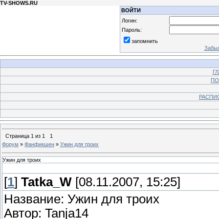
TV-SHOWS.RU
ВОЙТИ
Логин:
Пароль:
запомнить
Забыл
Г
ПО
РАСПИ
Страница
1
из
1
1
Форум
»
Фанфикшен
»
Ужин для троих
Ужин для троих
[
1
]
Tatka_W
[08.11.2007, 15:25]
Название: Ужин для троих
Автор: Tanja14