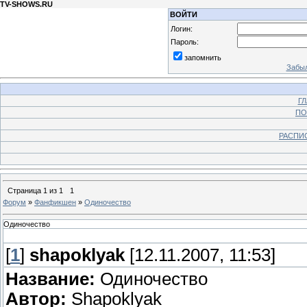
TV-SHOWS.RU
ВОЙТИ
Логин:
Пароль:
запомнить
Забыл
Г
ПО
РАСПИ
Страница
1
из
1
1
Форум
»
Фанфикшен
»
Одиночество
Одиночество
[
1
]
shapoklyak
[12.11.2007, 11:53]
Название:
Одиночество
Автор:
Shapoklyak