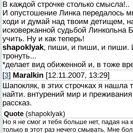
В каждой строчке столько смысла!..
И опустошение Линка передалось мн
ходи и думай над твоим детищем, н
исковерканной судьбой Линкольна 
учить. Ну и как теперь!
shapoklyak
, пиши, и пиши, и пиши.
тронуть...
*делает вид обиженной и, в тоже вр
[
3
]
Maralkin
[12.11.2007, 13:29]
Шапокляк, в этих строчках я нашла т
найти. внтурений мир и преживания 
рассказ.
Quote
(
shapoklyak
)
Но я не смог и тебя больше нет, падая на к
только в этот раз нечего смывать. Мне бол