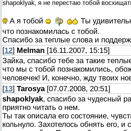
shapoklyak, я не перестаю тобой восхищат
А я тобой
Ты удивительн
что познакомилась с тобой.
Спасибо за теплые слова и поддержк
[
12
]
Melman
[16.11.2007, 15:15]
Зайка, спасибо тебе за такие теплые
что мы с тобой познакомились, об
человечек! И, конечно, жду твоих нов
[
13
]
Tarosya
[07.07.2008, 20:51]
shapoklyak
, спасибо за чудесный р
приятно читать о нем.
Ты так описала его состояние, чувс
кольнуло. Захотелось обнять его, и 