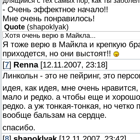
длящийся с тех самых пор, как ты заболел
- Очень эффектное начало!!
Мне очень понравилось!
Quote
(
shapoklyak
)
.Хотя очень верю в Майкла...
Я тоже верю в Майкла и крепкую б
приходется, но они выстоят!!
[
7
]
Renna
[12.11.2007, 23:18]
Линкольн - это не пейринг, это персо
идея, как идея, мне очень нравится,
мало и редко. а чтобы еще и хорошо 
редко. а уж тонкая-тонкая, но четк
вообще бальзам на сердце.
спасибо.
[
8
]
shapoklyak
[12.11.2007, 23:42]