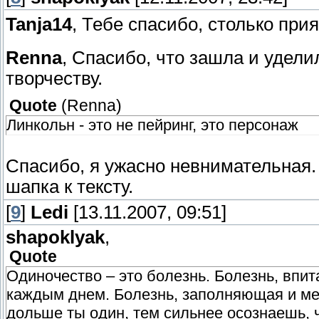
Tanja14
, Тебе спасибо, столько при
Renna
, Спасибо, что зашла и удел
творчеству.
Quote
(
Renna
)
Линкольн - это не пейринг, это персонаж
Спасибо, я ужасно невнимательная.
шапка к тексту.
[
9
]
Ledi
[13.11.2007, 09:51]
shapoklyak
,
Quote
Одиночество – это болезнь. Болезнь, впи
каждым днем. Болезнь, заполняющая и м
дольше ты один, тем сильнее осознаешь, 