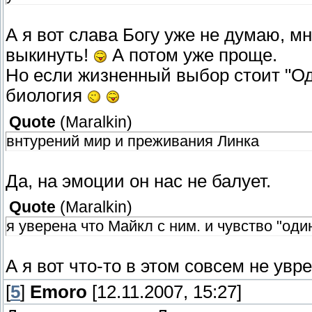
А я вот слава Богу уже не думаю, м
выкинуть!
А потом уже проще.
Но если жизненный выбор стоит "Од
биология
Quote
(
Maralkin
)
внтурений мир и преживания Линка
Да, на эмоции он нас не балует.
Quote
(
Maralkin
)
я уверена что Майкл с ним. и чувство "од
А я вот что-то в этом совсем не увре
[
5
]
Emoro
[12.11.2007, 15:27]