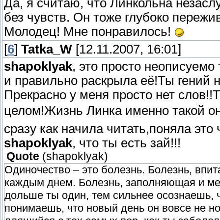
Да, я считаю, что Линкольна незас
без чувств. Он тоже глубоко пережив
Молодец! Мне понравилось!
[
6
]
Tatka_W
[12.11.2007, 16:01]
shapoklyak
, это просто неописуемо
и правильно раскрыла её!Ты гений н
Прекрасно у меня просто нет слов!!
целом!Жизнь Линка именно такой о
сразу как начила читать,поняла это
shapoklyak
, что ты есть зай!!!
Quote
(
shapoklyak
)
Одиночество – это болезнь. Болезнь, впи
каждым днем. Болезнь, заполняющая и м
дольше ты один, тем сильнее осознаешь, 
понимаешь, что новый день он вовсе не но