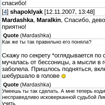
спасибо!
[
4
]
shapoklyak
[12.11.2007, 13:48]
Mardashka
,
Maralkin
, Спасибо, дев
приятно!
Quote
(
Mardashka
)
Как же ты так правильно его поняла?
Скажу по секрету *оглядывается по 
мучалась от бессоницы, а мысли в г
заболела. Пришлось подняться, вклю
шебуршало в голове
Quote
(
Mardashka
)
Умеешь ты так сделать. А мне теперь ход
несправедливо исковерканной судьбой Ли
учить.