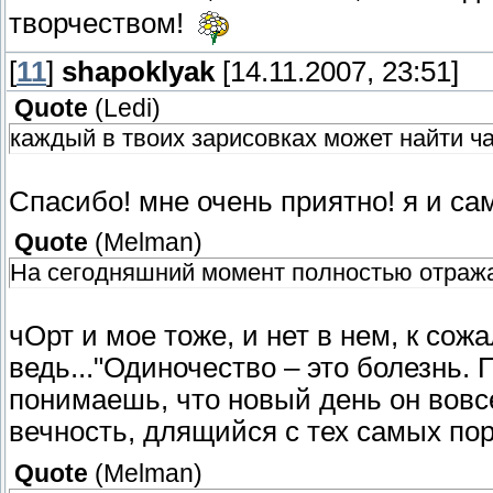
творчеством!
[
11
]
shapoklyak
[14.11.2007, 23:51]
Quote
(
Ledi
)
каждый в твоих зарисовках может найти час
Спасибо! мне очень приятно! я и са
Quote
(
Melman
)
На сегодняшний момент полностью отража
чОрт и мое тоже, и нет в нем, к со
ведь..."Одиночество – это болезнь.
понимаешь, что новый день он вовсе
вечность, длящийся с тех самых пор, к
Quote
(
Melman
)