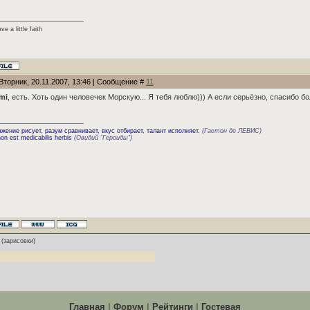
ve a little faith
Вторник, 20.11.2007, 13:46 | Сообщение #
11
mi
, есть. Хоть один человечек Морскую... Я тебя люблю))) А если серьёзно, спасибо
жение рисует, разум сравнивает, вкус отбирает, талант исполняет.
(Гастон де ЛЕВИС)
on est medicabilis herbis
(Овидий “Героиды”)
(зарисовки)
Главная
|
Форум
|
Рейтинги
|
Гостевая