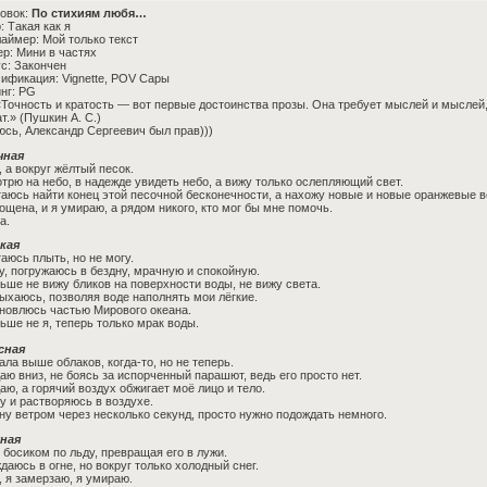
овок:
По стихиям любя…
: Такая как я
аймер: Мой только текст
р: Мини в частях
с: Закончен
ификация: Vignette, POV Сары
нг: PG
«Точность и кратость — вот первые достоинства прозы. Она требует мыслей и мыслей
т.» (Пушкин А. С.)
сь, Александр Сергеевич был прав)))
чная
, а вокруг жёлтый песок.
трю на небо, в надежде увидеть небо, а вижу только ослепляющий свет.
аюсь найти конец этой песочной бесконечности, а нахожу новые и новые оранжевые в
ощена, и я умираю, а рядом никого, кто мог бы мне помочь.
а.
кая
аюсь плыть, но не могу.
у, погружаюсь в бездну, мрачную и спокойную.
ьше не вижу бликов на поверхности воды, не вижу света.
ыхаюсь, позволяя воде наполнять мои лёгкие.
новлюсь частью Мирового океана.
ьше не я, теперь только мрак воды.
сная
ала выше облаков, когда-то, но не теперь.
аю вниз, не боясь за испорченный парашют, ведь его просто нет.
аю, а горячий воздух обжигает моё лицо и тело.
у и растворяюсь в воздухе.
ну ветром через несколько секунд, просто нужно подождать немного.
ная
 босиком по льду, превращая его в лужи.
даюсь в огне, но вокруг только холодный снег.
, я замерзаю, я умираю.