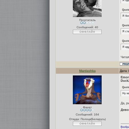
Я од
Quot
Я бо
Посетитель
Quot
Сообщений:
40
Я ста
Quot
Я иду
Читая
Mardashka
Дата:
Emor
Duck
Quot
Ну ка
Да, р
Фанат
Дево
Сообщений:
164
Откуда: Полоцк(Беларусь)
Вообра