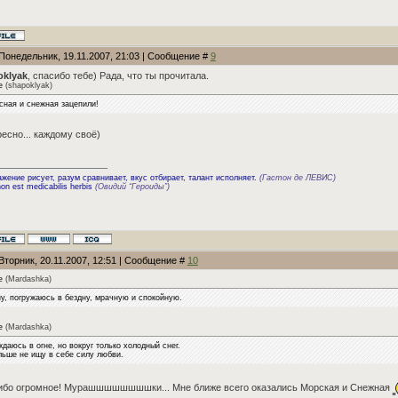
 Понедельник, 19.11.2007, 21:03 | Сообщение #
9
oklyak
, спасибо тебе) Рада, что ты прочитала.
e
(
shapoklyak
)
сная и снежная зацепили!
есно... каждому своё)
жение рисует, разум сравнивает, вкус отбирает, талант исполняет.
(Гастон де ЛЕВИС)
on est medicabilis herbis
(Овидий “Героиды”)
Вторник, 20.11.2007, 12:51 | Сообщение #
10
e
(
Mardashka
)
ну, погружаюсь в бездну, мрачную и спокойную.
e
(
Mardashka
)
даюсь в огне, но вокруг только холодный снег.
льше не ищу в себе силу любви.
ибо огромное! Мурашшшшшшшшки... Мне ближе всего оказались Морская и Снежная