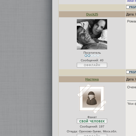
Amor n
Duck25
Дата:
Рома
Посетитель
Сообщений:
40
Настена
Дата:
Очень
"Моя ф
Фанат
Сообщений:
197
Откуда: Орехово-Зуево, Моск.обл.