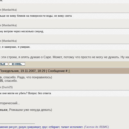
на.
e
(
Mardashka
)
льше не вижу бликов на поверхности воды, не вижу света
e
(
Mardashka
)
ну ветром через несколько секунд,
e
(
Mardashka
)
, я замерзаю, я умираю.
 эти строки, я опять думаю о Саре. Может, потому что просто не могу не думать. Ну к
 Понедельник, 19.11.2007, 18:29 | Сообщение #
4
o
, спасибо. Рада, что понравилось)
25
, спасибо.
e
(
Duck25
)
к они могли ее убить? Вопрос без ответа
иторический...
ньки
, Ромашки уже некуда девать)
жение рисует, разум сравнивает, вкус отбирает, талант исполняет.
(Гастон де ЛЕВИС)