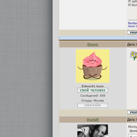
Я заб
Я бол
Вообра
Amor n
Emoro
Дата:
Edward's team
Сообщений:
459
Откуда: Москва
Duck25
Дата:
Моло
Quot