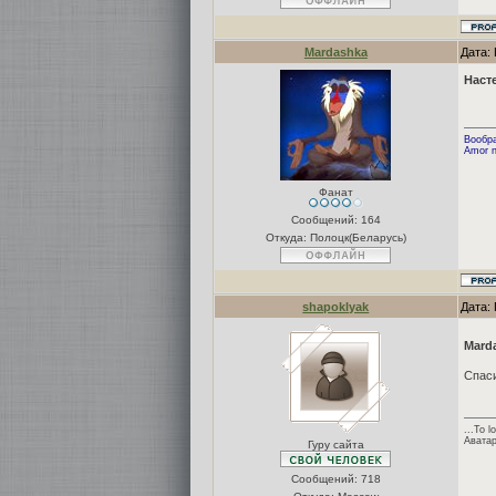
Mardashka
Дата:
Наст
Вообра
Amor n
Фанат
Сообщений:
164
Откуда: Полоцк(Беларусь)
shapoklyak
Дата:
Mard
Спаси
...To l
Аватар
Гуру сайта
Сообщений:
718