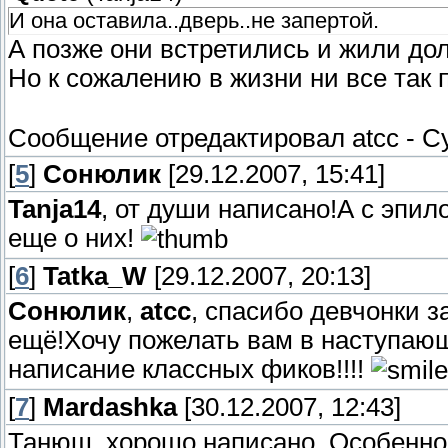
И она оставила..дверь..не запертой.
А позже они встретились и жили дол
Но к сожалению в жизни ни все так
Сообщение отредактировал
atcc
-
Су
[
5
]
Сонюлик
[29.12.2007, 15:41]
Tanja14
, от души написано!А с эпи
еще о них!
[
6
]
Tatka_W
[29.12.2007, 20:13]
Сонюлик
,
atcc
, спасибо девчонки з
ещё!Хочу пожелать вам в наступающ
написание классных фиков!!!!
[
7
]
Mardashka
[30.12.2007, 12:43]
Танюш, хорошо написано. Особенно