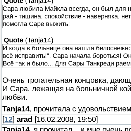
Quote
(
Tanja14
)
Сара любила Майкла всегда, он был для н
рай - тишина, спокойствие - наверняка, не
помогла Саре выжить!
Quote
(
Tanja14
)
И когда в больнице она нашла белоснежног
всё исправить!", Сара начала бороться! Он
Всё так и было... Для Сары Танкреди ра
Очень трогательная концовка, дающа
И Сара, лежащая на больничной койк
любви.
Tanja14
, прочитала с удовольствие
[
12
]
arad
[16.02.2008, 19:50]
Tanja14
, я прочитал... и мне очень 