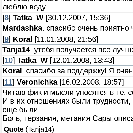
люблю воду.
[
8
]
Tatka_W
[30.12.2007, 15:36]
Mardashka
, спасибо очень приятно 
[
9
]
Koral
[11.01.2008, 21:56]
Tanja14
, утебя получается все лучш
[
10
]
Tatka_W
[12.01.2008, 13:43]
Koral
, спасибо за поддержку! Я оче
[
11
]
Veronichka
[16.02.2008, 18:57]
Читаю фик и мысли уносятся в те, с
И в их отношениях были трудности,
ещё были.
Боль, терзания, метания Сары опис
Quote
(
Tanja14
)