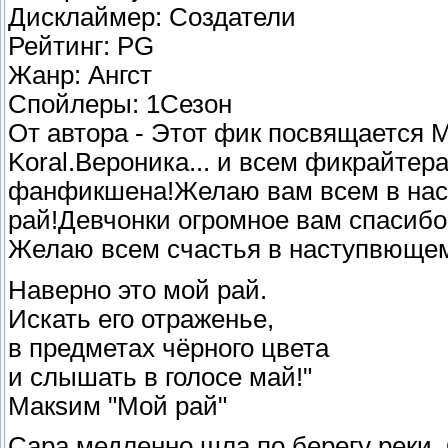
Дисклаймер: Создатели
Рейтинг: PG
Жанр: Ангст
Спойлеры: 1Сезон
От автора - Этот фик посвящается M
Koral.Вероника... и всем фикрайтер
фанфикшена!Желаю вам всем в нас
рай!Девчонки огромное вам спасибо.
Желаю всем счастья в наступвющем 
Наверно это мой рай.
Искать его отраженье,
в предметах чёрного цвета
и слышать в голосе май!"
Макsим "Мой рай"
Сара медленно шла по берегу реки. 