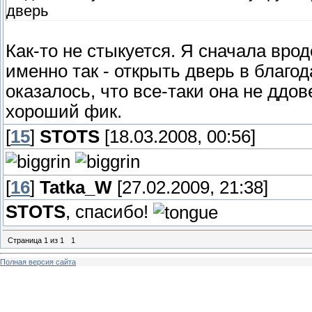
дверь
Как-то не стыкуется. Я сначала вро
именно так - открыть дверь в благод
оказалось, что все-таки она не ддов
хороший фик.
[
15
]
STOTS
[18.03.2008, 00:56]
[
16
]
Tatka_W
[27.02.2009, 21:38]
STOTS
, спасибо!
Страница
1
из
1
1
Полная версия сайта