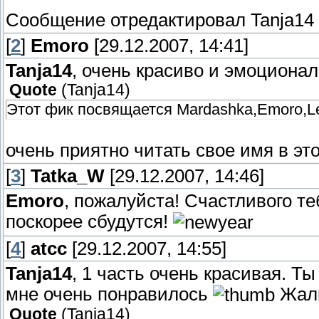
Сообщение отредактировал
Tanja14
[
2
]
Emoro
[29.12.2007, 14:41]
Tanja14
, очень красиво и эмоционал
Quote
(
Tanja14
)
Этот фик посвящается Mardashka,Emoro,Led
очень приятно читать свое имя в это
[
3
]
Tatka_W
[29.12.2007, 14:46]
Emoro
, пожалуйста! Счастливого те
поскорее сбудутся!
[
4
]
atcc
[29.12.2007, 14:55]
Tanja14
, 1 часть очень красивая. Т
мне очень понравилось
Жалк
Quote
(
Tanja14
)