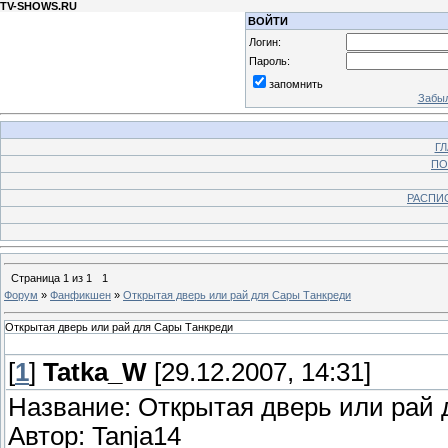
TV-SHOWS.RU
ВОЙТИ
Логин:
Пароль:
запомнить
Забыл
Г
ПО
РАСПИ
Страница
1
из
1
1
Форум
»
Фанфикшен
»
Открытая дверь или рай для Сары Танкреди
Открытая дверь или рай для Сары Танкреди
[
1
]
Tatka_W
[29.12.2007, 14:31]
Название: Открытая дверь или рай
Автор: Tanja14