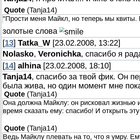
Quote
(
Tanja14
)
"Прости меня Майкл, но теперь мы квиты. М
золотые слова
[
13
]
Tatka_W
[23.02.2008, 13:22]
Nolasko
,
Veronichka
, спасибо я ра
[
14
]
alhina
[23.02.2008, 18:10]
Tanja14
, спасибо за твой фик. Он п
была жива, но один момент мне пок
Quote
(
Tanja14
)
Она должна Майклу: он рисковал жизнью и
время сказать ему: спасибо! И открыть эту
Quote
(
Tanja14
)
Ведь Майклу плевать на то, что я умру. Ем