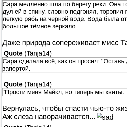
Сара медленно шла по берегу реки. Она то
дул ей в спину, словно подгонял, торопил
лёгкую рябь на чёрной воде. Вода была о
большое тёмное зеркало.
Даже природа сопереживает мисс Т
Quote
(
Tanja14
)
Сара сделала всё, как он просил: "Оставь 
запертой.
Quote
(
Tanja14
)
"Прости меня Майкл, но теперь мы квиты.
Вернулась, чтобы спасти чью-то жи
Аж слеза наворачивается...