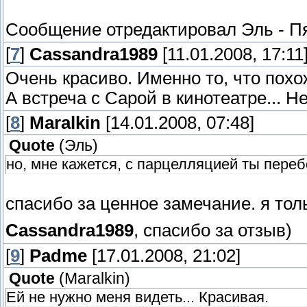
Сообщение отредактировал
Эль
-
Пя
[
7
]
Cassandra1989
[11.01.2008, 17:11
Очень красиво. Именно то, что похо
А встреча с Сарой в кинотеатре... Не
[
8
]
Maralkin
[14.01.2008, 07:48]
Quote
(
Эль
)
но, мне кажется, с парцелляцией ты переб
спасибо за ценное замечание. я тол
Cassandra1989
, спасибо за отзыв)
[
9
]
Padme
[17.01.2008, 21:02]
Quote
(
Maralkin
)
Ей не нужно меня видеть... Красивая.