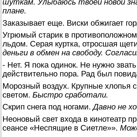
шуткам. Улыбаюсь твоей новой зн
плане.
Заказывает еще. Виски обжигает го
Угрюмый старик в противоположном 
льдом. Серая куртка, отросшая щет
деньги в обмен на свободу. Соглас
- Нет. Я пока одинок. Не нужно звать
действительно пора. Рад был повид
Морозный воздух. Крупные хлопья 
светом.
Быстро сработали.
Скрип снега под ногами.
Давно не х
Неоновый свет входа в кинотеатр п
сеансе «Неспящие в Сиетле»».
Мож