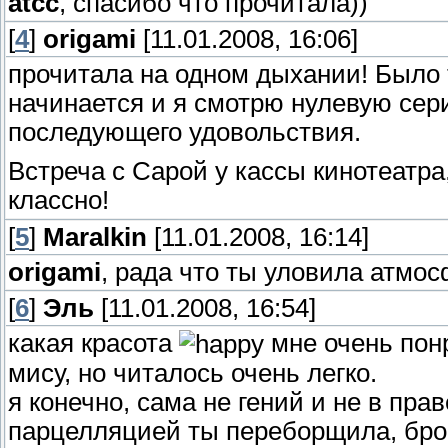
atcc
, спасибо что прочитала))
[
4
]
origami
[11.01.2008, 16:06]
прочитала на одном дыхании! Было 
начинается и я смотрю нулевую сер
последующего удовольствия.
Встреча с Сарой у кассы кинотеатра
классно!
[
5
]
Maralkin
[11.01.2008, 16:14]
origami
, рада что ты уловила атмо
[
6
]
Эль
[11.01.2008, 16:54]
какая красота
мне очень понр
мису, но читалось очень легко.
я конечно, сама не гений и не в прав
парцелляцией ты переборщила, брос