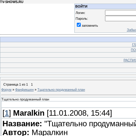
TV-SHOWS.RU
ВОЙТИ
Логин:
Пароль:
запомнить
Забыл
Г
ПО
РАСПИ
Страница
1
из
1
1
Форум
»
Фанфикшен
»
Тщательно продуманный план
Тщательно продуманный план
[
1
]
Maralkin
[11.01.2008, 15:44]
Название:
"Тщательно продуманный
Автор:
Маралкин