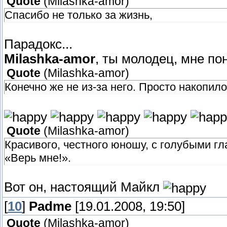
Quote
(
Milashka-amor
)
Спасибо не только за жизнь,
Парадокс...
Milashka-amor
, ты молодец, мне п
Quote
(
Milashka-amor
)
Конечно же не из-за него. Просто накопил
Quote
(
Milashka-amor
)
Красивого, честного юношу, с голубыми гл
«Верь мне!».
Вот он, настоящий Майкл
[
10
]
Padme
[19.01.2008, 19:50]
Quote
(
Milashka-amor
)