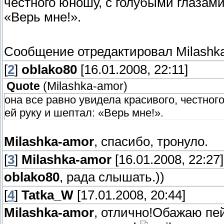
честного юношу, с голубыми глазами
«Верь мне!».
Сообщение отредактировал
Milashk
[
2
]
oblako80
[16.01.2008, 22:11]
Quote
(
Milashka-amor
)
она все равно увидела красивого, честног
ей руку и шептал: «Верь мне!».
Milashka-amor
, спасибо, тронуло.
[
3
]
Milashka-amor
[16.01.2008, 22:27]
oblako80
, рада слышать.))
[
4
]
Tatka_W
[17.01.2008, 20:44]
Milashka-amor
, отлично!Обажаю пе