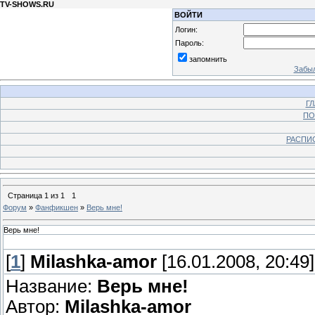
TV-SHOWS.RU
ВОЙТИ
Логин:
Пароль:
запомнить
Забыл
Г
ПО
РАСПИ
Страница
1
из
1
1
Форум
»
Фанфикшен
»
Верь мне!
Верь мне!
[
1
]
Milashka-amor
[16.01.2008, 20:49]
Название:
Верь мне!
Автор:
Milashka-amor