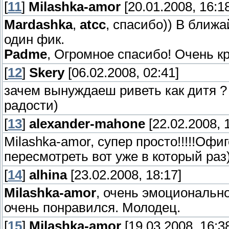
[
11
]
Milashka-amor
[20.01.2008, 16:1
Mardashka
,
atcc
, спасибо)) В бли
один фик.
Padme
, Огромное спасибо! Очень к
[
12
]
Skery
[06.02.2008, 02:41]
зачем вынуждаеш риветь как дитя ?
радости)
[
13
]
alexander-mahone
[22.02.2008, 
Milashka-amor, супер просто!!!!!Офи
пересмотреть вот уже в который раз
[
14
]
alhina
[23.02.2008, 18:17]
Milashka-amor
, очень эмоционально
очень понравился. Молодец.
[
15
]
Milashka-amor
[19.03.2008, 16:3