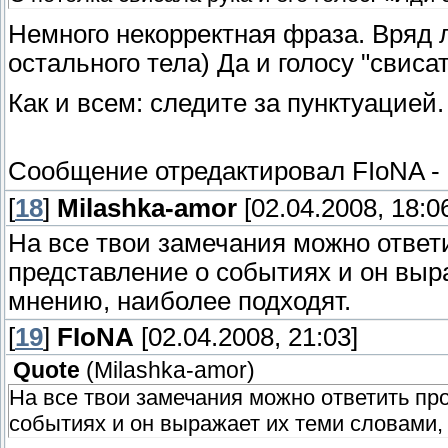
Немного некорректная фраза. Вряд л
остального тела) Да и голосу "свиса
Как и всем: следите за пунктуацией.
Сообщение отредактировал
FIoNA
-
[
18
]
Milashka-amor
[02.04.2008, 18:0
На все твои замечания можно ответи
представление о событиях и он выра
мнению, наиболее подходят.
[
19
]
FIoNA
[02.04.2008, 21:03]
Quote
(
Milashka-amor
)
На все твои замечания можно ответить про
событиях и он выражает их теми словами, 