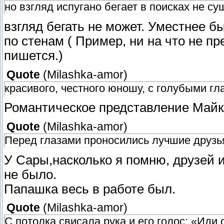
но взгляд испугано бегает в поисках не с
взгляд бегать не может. Уместнее б
по стенам ( Пример, ни на что не п
пишется.)
Quote
(
Milashka-amor
)
красивого, честного юношу, с голубыми гл
Романтическое представление Майкл
Quote
(
Milashka-amor
)
Перед глазами проносились лучшие друз
У Сары,насколько я помню, друзей и
не было.
Папашка весь в работе был.
Quote
(
Milashka-amor
)
С потолка свисала рука и его голос: «Иди