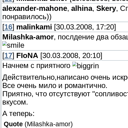
alexander-mahone
,
alhina
,
Skery
, С
понравилось))
[
16
]
malinkami
[30.03.2008, 17:20]
Milashka-amor
, послдение два обза
[
17
]
FIoNA
[30.03.2008, 20:10]
Начнем с приятного
Действительно,написано очень искр
Все очень мило и романтично.
Приятно, что отсутствуют "сопливост
вкусом.
А теперь:
Quote
(
Milashka-amor
)