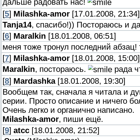
дальше радовать нас!
[
5
]
Milashka-amor
[17.01.2008, 21:34]
Tanja14
, спасибо!)) Постораюсь и д
[
6
]
Maralkin
[18.01.2008, 06:51]
меня тоже тронул последний абзац!
[
7
]
Milashka-amor
[18.01.2008, 15:00]
Maralkin
, постораюсь.
рада ч
[
8
]
Mardashka
[18.01.2008, 19:30]
Вообщем так, сначала я читала и д
серии. Просто описание и ничего б
Очень легко и органично написано.
Milashka-amor
, пиши ещё.
[
9
]
atcc
[18.01.2008, 21:52]