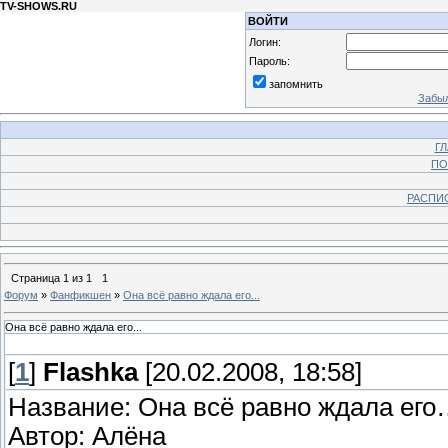
TV-SHOWS.RU
ВОЙТИ
Логин:
Пароль:
запомнить
Забыл
Г
ПО
РАСПИ
Страница
1
из
1
1
Форум
»
Фанфикшен
»
Она всё равно ждала его...
Она всё равно ждала его...
[
1
]
Flashka
[20.02.2008, 18:58]
Название: Она всё равно ждала ег
Автор: Алёна