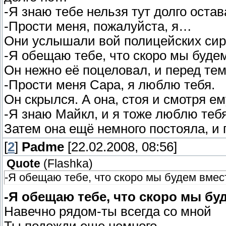
-Я знаю тебе нельзя тут долго остав
-Прости меня, пожалуйста, я…
Они услышали вой полицейских сир
-Я обещаю тебе, что скоро мы буд
Он нежно её поцеловал, и перед тем
-Прости меня Сара, я люблю тебя.
Он скрылся. А она, стоя и смотря ем
-Я знаю Майкл, и я тоже люблю те
Затем она ещё немного постояла, и 
[
2
]
Padme
[22.02.2008, 08:56]
Quote
(
Flashka
)
-Я обещаю тебе, что скоро мы будем вме
-Я обещаю тебе, что скоро мы б
Навечно рядом-ты всегда со мной