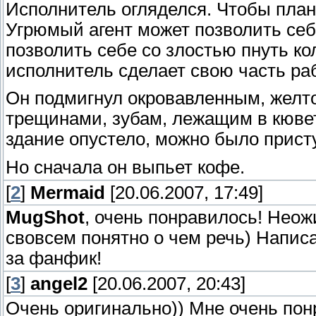
Исполнитель огляделся. Чтобы план 
Угрюмый агент может позволить себ
позволить себе со злостью пнуть ко
исполнитель сделает свою часть ра
Он подмигнул окровавленным, жел
трещинами, зубам, лежащим в кювете
здание опустело, можно было присту
Но сначала он выпьет кофе.
[
2
]
Mermaid
[20.06.2007, 17:49]
MugShot
, очень понравилось! Нео
свовсем понятно о чем речь) Напис
за фанфик!
[
3
]
angel2
[20.06.2007, 20:43]
Очень оригинально)) Мне очень пон