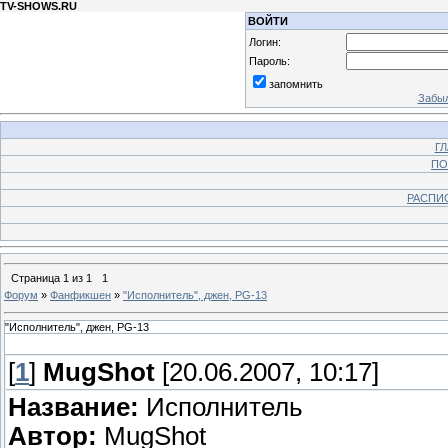
TV-SHOWS.RU
ВОЙТИ
Логин:
Пароль:
запомнить
Забыл
Г
ПО
РАСПИ
Страница
1
из
1
1
Форум
»
Фанфикшен
»
"Исполнитель", джен, PG-13
"Исполнитель", джен, PG-13
[
1
]
MugShot
[20.06.2007, 10:17]
Название:
Исполнитель
Автор:
MugShot