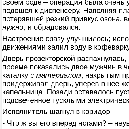
своем роде – операция была очень 
подошел к диспенсеру. Наполняя пл
потерявшей резкий привкус озона, в
нужно
, и обрадовался.
Настроение сразу улучшилось; исп
движениями залил воду в кофеварку
Дверь прозекторской распахнулась,
проеме показались двое мужчин в ч
каталку с
материалом
, накрытым п
придерживал дверь, уперев в нее же
капельница. Позади оставалось пус
подсвеченное тусклыми электричес
Исполнитель шагнул в коридор.
- Что ж вы его вперед ногами? – неу