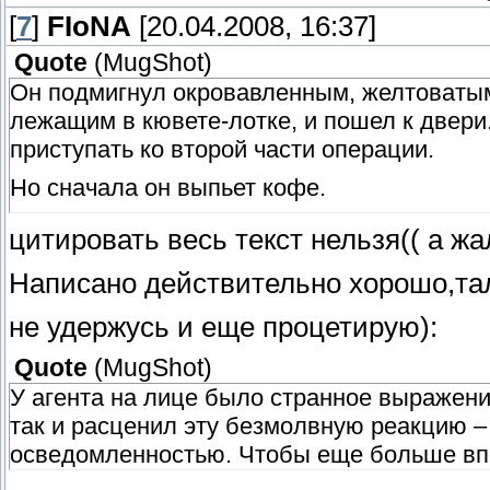
[
7
]
FIoNA
[20.04.2008, 16:37]
Quote
(
MugShot
)
Он подмигнул окровавленным, желтоваты
лежащим в кювете-лотке, и пошел к двери.
приступать ко второй части операции.
Но сначала он выпьет кофе.
цитировать весь текст нельзя(( а жа
Написано действительно хорошо,тал
не удержусь и еще процетирую):
Quote
(
MugShot
)
У агента на лице было странное выражени
так и расценил эту безмолвную реакцию –
осведомленностью. Чтобы еще больше впе