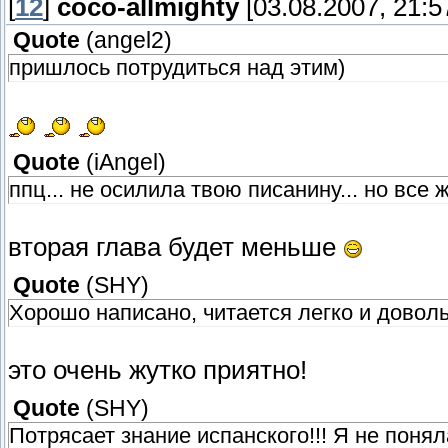
[
12
]
coco-allmighty
[03.08.2007, 21:5
Quote
(
angel2
)
пришлось потрудиться над этим)
Quote
(
iAngel
)
ппц... не осилила твою писанину... но все 
вторая глава будет меньше
Quote
(
SHY
)
Хорошо написано, читается легко и довол
это очень жутко приятно!
Quote
(
SHY
)
Потрясает знание испанского!!! Я не поня