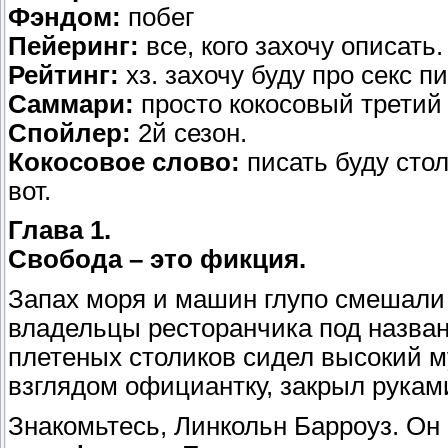
Фэндом:
побег
Пейеринг:
все, кого захочу описать
Рейтинг:
хз. захочу буду про секс п
Саммари:
просто кокосовый третий
Спойлер:
2й сезон.
Кокосовое слово:
писать буду столь
вот.
Глава 1.
Свобода – это фикция.
Запах моря и машин глупо смешали 
владельцы ресторанчика под назван
плетеных столиков сидел высокий м
взглядом официантку, закрыл руками
Знакомьтесь, Линкольн Барроуз. Он