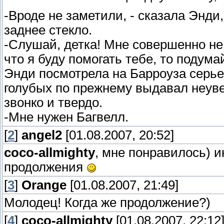
-Вроде не заметили, - сказала Энди
заднее стекло.
-Слушай, детка! Мне совершенно не
что я буду помогать тебе, то подумай
Энди посмотрела на Барроуза серье
голубых по прежнему выдавал неуве
звонко и твердо.
-Мне нужен Багвелл.
[
2
]
angel2
[01.08.2007, 20:52]
coco-allmighty
, мне понравилось) 
продолжения
[
3
]
Orange
[01.08.2007, 21:49]
Молодец! Когда же продолжение?)
[
4
]
coco-allmighty
[01.08.2007, 22:12