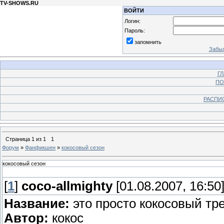
TV-SHOWS.RU
ВОЙТИ
Логин:
Пароль:
запомнить
Забыл
Г
ПО
РАСПИ
Страница
1
из
1
1
Форум
»
Фанфикшен
»
кокосовый сезон
кокосовый сезон
[
1
]
coco-allmighty
[01.08.2007, 16:50
Название:
это просто кокосовый тр
Автор:
кокос