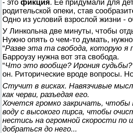
- это
фикция
. Ее придумали для де
родительской опеки, став сообрази
Одно из условий взрослой жизни - о
У Линкольна две минуты, чтобы отды
Нужно опять о чем-то думать, нужно
“
Разве эта та свобода, которую я
Барроузу нужна вот эта свобода.
“
Что это вообще? Ирония судьбы?
он. Риторические вроде вопросы. Н
Стучит в висках. Навязчивые мыс
как черви, разъедая его.
Хочется громко закричать, чтобы 
воду с высокого пирса, чтобы очи
нестись на огромной скорости по 
добраться до него...