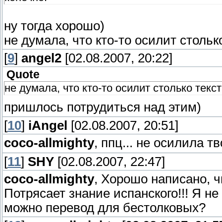
ну тогда хорошо)
не думала, что кто-то осилит стольк
[
9
]
angel2
[02.08.2007, 20:22]
Quote
не думала, что кто-то осилит столько текст
пришлось потрудиться над этим)
[
10
]
iAngel
[02.08.2007, 20:51]
coco-allmighty
, ппц... не осилила т
[
11
]
SHY
[02.08.2007, 22:47]
coco-allmighty
, Хорошо написано, ч
Потрясает знание испанского!!! Я не
можно перевод для бестолковых?