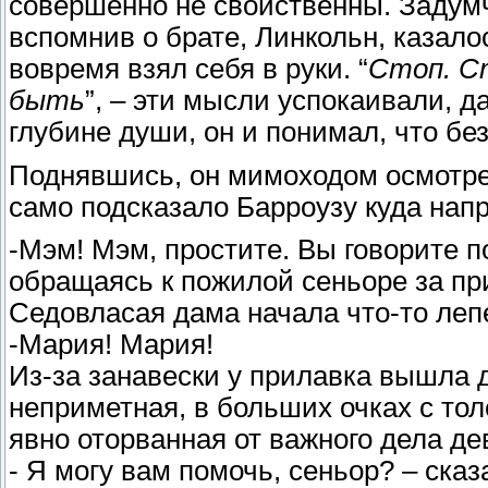
совершенно не свойственны. Задумч
вспомнив о брате, Линкольн, казало
вовремя взял себя в руки. “
Стоп. С
быть
”, – эти мысли успокаивали, да
глубине души, он и понимал, что бе
Поднявшись, он мимоходом осмотрел
само подсказало Барроузу куда нап
-Мэм! Мэм, простите. Вы говорите п
обращаясь к пожилой сеньоре за пр
Седовласая дама начала что-то лепе
-Мария! Мария!
Из-за занавески у прилавка вышла д
неприметная, в больших очках с т
явно оторванная от важного дела де
- Я могу вам помочь, сеньор? – ска