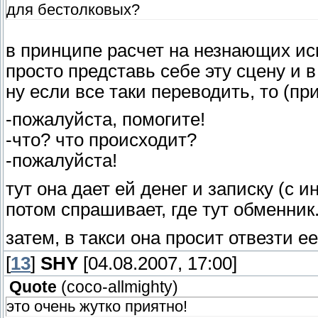
для бестолковых?
в принципе расчет на незнающих исп
просто представь себе эту сцену и в
ну если все таки переводить, то (пр
-пожалуйста, помогите!
-что? что происходит?
-пожалуйста!
тут она дает ей денег и записку (с и
потом спрашивает, где тут обменник
затем, в такси она просит отвезти ее
[
13
]
SHY
[04.08.2007, 17:00]
Quote
(
coco-allmighty
)
это очень жутко приятно!