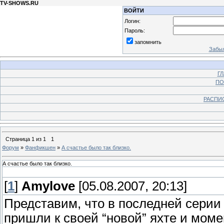
TV-SHOWS.RU
ВОЙТИ
Логин:
Пароль:
запомнить
Забыл
Г
ПО
РАСПИ
Страница
1
из
1
1
Форум
»
Фанфикшен
»
А счастье было так близко.
А счастье было так близко.
[
1
]
Amylove
[05.08.2007, 20:13]
Представим, что в последней серии
пришли к своей “новой” яхте и моме