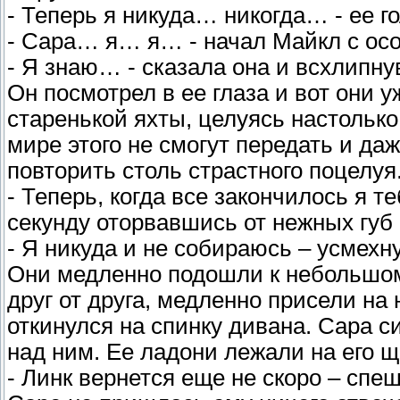
- Теперь я никуда… никогда… - ее г
- Сара… я… я… - начал Майкл с осо
- Я знаю… - сказала она и всхлипну
Он посмотрел в ее глаза и вот они 
старенькой яхты, целуясь настолько
мире этого не смогут передать и д
повторить столь страстного поцелуя
- Теперь, когда все закончилось я т
секунду оторвавшись от нежных губ
- Я никуда и не собираюсь – усмехн
Они медленно подошли к небольшом
друг от друга, медленно присели на 
откинулся на спинку дивана. Сара с
над ним. Ее ладони лежали на его щ
- Линк вернется еще не скоро – спе