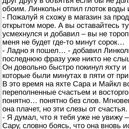
друг другу в объятья если бы не д
обоим. Линкольн отпил глоток воды 
- Пожалуй я схожу в магазин за про
открытом море. А вы оставайтесь ту
усмехнулся и добавил – вы не торо
меня не будет где-то минут сорок…
- Ладно я пошел… - добавил Линколь
последнюю фразу уже никто не сл
Он довольно быстро покинул яхту и
которые были минутах в пяти от при
В это время на яхте Сара и Майкл вс
переполненные счастьем и восторго
понятно… понятно без слов. Мгнове
она плачет, но эти слезы от счастья.
- Я думал, что я тебя уже не увижу
Сару, словно боясь, что она вновь и