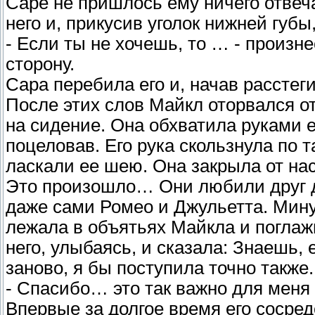
Саре не пришлось ему ничего отвеча
него и, прикусив уголок нижней губы
- Если ты не хочешь, то … - произн
сторону.
Сара перебила его и, начав расстег
После этих слов Майкл оторвался от
на сидение. Она обхватила руками е
поцеловав. Его рука скользнула по т
ласкали ее шею. Она закрыла от на
Это произошло… Они любили друг д
даже сами Ромео и Джульетта. Мину
лежала в объятьях Майкла и поглажи
него, улыбаясь, и сказала: Знаешь,
заново, я бы поступила точно также.
- Спасибо… это так важно для меня –
Впервые за долгое время его сосре