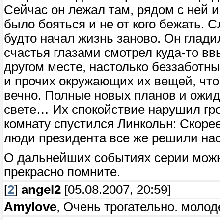
Сейчас он лежал там, рядом с ней и
было бояться и не от кого бежать. С
будто начал жизнь заново. Он глад
счастья глазами смотрел куда-то вв
другом месте, настолько беззаботн
и прочих окружающих их вещей, что 
вечно. Полные новых планов и ожид
свете… Их спокойствие нарушил гром
комнату спустился Линкольн: Скорее
люди президента все же решили на
О дальнейших событиях серии можно
прекрасно помните.
[
2
]
angel2
[05.08.2007, 20:59]
Amylove
, Очень трогательно. молод