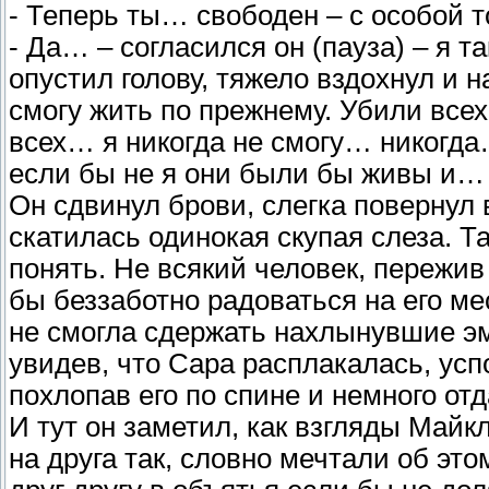
- Теперь ты… свободен – с особой 
- Да… – согласился он (пауза) – я т
опустил голову, тяжело вздохнул и 
смогу жить по прежнему. Убили всех 
всех… я никогда не смогу… никогда…
если бы не я они были бы живы и… -
Он сдвинул брови, слегка повернул в
скатилась одинокая скупая слеза. Т
понять. Не всякий человек, пережив
бы беззаботно радоваться на его ме
не смогла сдержать нахлынувшие эмо
увидев, что Сара расплакалась, усп
похлопав его по спине и немного от
И тут он заметил, как взгляды Майк
на друга так, словно мечтали об это