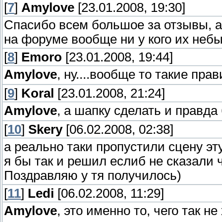
[
7
]
Amylove
[23.01.2008, 19:30]
Спасибо всем большое за отзывы, а
на форуме вообще ни у кого их небы
[
8
]
Emoro
[23.01.2008, 19:44]
Amylove
, ну....вообще то такие пр
[
9
]
Koral
[23.01.2008, 21:24]
Amylove
, а шапку сделать и правд
[
10
]
Skery
[06.02.2008, 02:38]
а реально таки пропустили сцену эт
я бы так и решил еслиб не сказали
Поздравляю у тя получилось)
[
11
]
Ledi
[06.02.2008, 11:29]
Amylove
, это именно то, чего так н