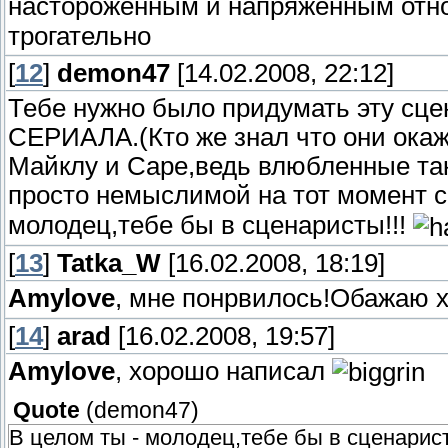
настороженным и напряженным от
трогательно
[
12
]
demon47
[14.02.2008, 22:12]
Тебе нужно было придумать эту сце
СЕРИАЛА.(Кто же знал что они окаж
Майклу и Саре,ведь влюбленные так 
просто немыслимой на тот момент 
молодец,тебе бы в сценаристы!!!
[
13
]
Tatka_W
[16.02.2008, 18:19]
Amylove
, мне понрвилось!Обажаю 
[
14
]
arad
[16.02.2008, 19:57]
Amylove
, хорошо написал
Quote
(
demon47
)
В целом ты - молодец,тебе бы в сценарист