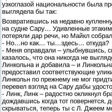
узкоглазой национальности была пр
выглядела бы так:
Возвратившись на недавно купленн
на судне Сару… Удивленные этаким
потеряли дар речи, но Майкл собра
- Но…но как… ты…здесь… откуда?
- Меня оправдали – улыбнувшись, ск
казалось, что она никогда не выгля
Линкольна и добавила – и Линколь
предоставил соответствующие улик
Линкольн по прежнему не мог придти
перевел взгляд на Сару дабы удостов
- Линк, Линк – радостно окликнул бр
дождавшись когда тот повернется, д
скрываться, теперь ты с Л. Джеем 