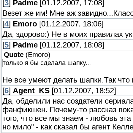
[
3
]
Padme
[01.12.2007, 17:08]
Везет же им! Мне аж завидно...Класс
[
4
]
Emoro
[01.12.2007, 18:06]
Да, здорово:) Не в моих правилах ук
[
5
]
Padme
[01.12.2007, 18:08]
Quote
(
Emoro
)
только я бы сделала шапку...
Не все умеют делать шапки.Так что
[
6
]
Agent_KS
[01.12.2007, 18:52]
Да, обделили нас создатели сериал
фанфикшен. Почему-то рассказ пока
того, что все мы знаем - любовь эта
но мило" - как сказал бы агент Келл