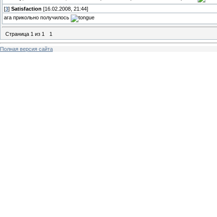
[
3
]
Satisfaction
[16.02.2008, 21:44]
ага прикольно получилось
Страница
1
из
1
1
Полная версия сайта