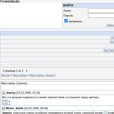
TV-SHOWS.RU
ВОЙТИ
Логин:
Пароль:
запомнить
Забыл
Г
ПО
РАСПИ
Страница
1
из
1
1
Форум
»
Фан-клипы
»
Фан-клипы (Jeanny)
Фан-клипы (Jeanny)
[
1
]
Jeanny
[15.02.2008, 23:34]
Вот и я решила поделиться своим творчеством и услышать вашу критику.
Клип 1
Клип 2
[
2
]
Mister_Smith
[16.02.2008, 08:46]
Jeanny
, классные клипы,особенно понравился второй очень смешной ролик!