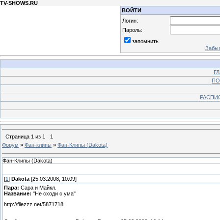
TV-SHOWS.RU
ВОЙТИ
Логин:
Пароль:
запомнить
Забыл
Г
ПО
РАСПИ
Страница
1
из
1
1
Форум
»
Фан-клипы
»
Фан-Клипы (Dakota)
Фан-Клипы (Dakota)
[
1
]
Dakota
[25.03.2008, 10:09]
Пара:
Сара и Майкл.
Название:
"Не cходи с ума"
http://filezzz.net/5871718