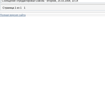
Сообщение отредактировал
Dakota
-
Вторник, 25.03.2008, 10:14
Страница
1
из
1
1
Полная версия сайта