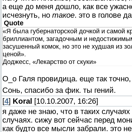
а еще до меня дошло, как все ужасн
исчезнуть, но
такое
. это в голове 
Quote
«Я была губернаторской дочкой и самой к
бриллиантом, загадочным и недостижимым,
засушенный комок, но это не худшая из зол
ценой».
Доджесс, «Лекарство от скуки»
О_о Галя провидица. еще так точно,
Сонь, спасибо за фик. ты гений.
[
4
]
Koral
[10.10.2007, 16:26]
я даже не знаю, что в таких случаях 
случаях. сижу вот сейчас перед мон
как будто все мысли забрали. это не