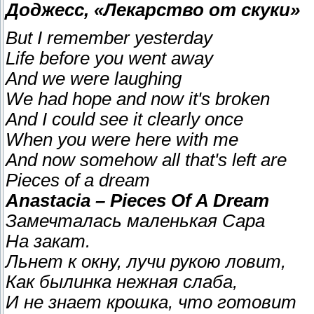
Доджесс, «Лекарство от скуки»
But I remember yesterday
Life before you went away
And we were laughing
We had hope and now it's broken
And I could see it clearly once
When you were here with me
And now somehow all that's left are
Pieces of a dream
Anastacia – Pieces Of A Dream
Замечталась маленькая Сара
На закат.
Льнет к окну, лучи рукою ловит,
Как былинка нежная слаба,
И не знает крошка, что готовит