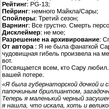
Рейтинг
: PG-13;
Пейринг
: немного Майкла/Сары;
Спойлеры
: Третий сезон;
Варнинг
: Все грустно. Смерть перс
Дисклеймер
: не мое;
Разрешение на архивирование
: С
От автора
: Я не была фанаткой Сар
чудовищная гибель произвела на мен
вот.
Посвящается всем, кто Сару любил.
вашей потере.
«Я была губернаторской дочкой и с
папочкиным бриллиантом, загадочн
Теперь я маленький черный засушен
я нашла, что искала, хоть и велико