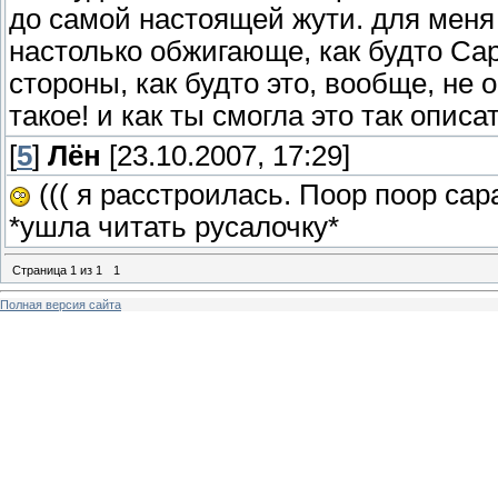
до самой настоящей жути. для меня 
настолько обжигающе, как будто Сар
стороны, как будто это, вообще, не 
такое! и как ты смогла это так опис
[
5
]
Лён
[23.10.2007, 17:29]
((( я расстроилась. Поор поор сар
*ушла читать русалочку*
Страница
1
из
1
1
Полная версия сайта