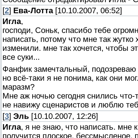
[
2
]
Ева-Лотта
[10.10.2007, 06:52]
Игла
,
господи, Соньк, спасибо тебе огромн
написать, потому что мне так жутко 
изменили. мне так хочется, чтобы эт
все суки...
Фанфик замечтальный, подозреваю ч
но всё-таки я не понима, как они мо
маразм?
Мне аж ночью сегодня снились что-т
не навижу сценаристов и люблю теб
[
3
]
Эль
[10.10.2007, 12:26]
Игла
, я не знаю, что написать. мне
получится плоское, бессмысленое, п