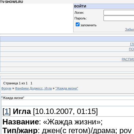
TV-SHOWS.RU
ВОЙТИ
Логин:
Пароль:
запомнить
Забыл
Г
ПО
РАСПИ
Страница
1
из
1
1
Форум
»
Фанфики Доджесс, Игла
»
"Жажда жизни"
"Жажда жизни"
[
1
]
Игла
[10.10.2007, 01:15]
Название
: «Жажда жизни»;
Тип/жанр
: джен(с гетом)/драма; pov