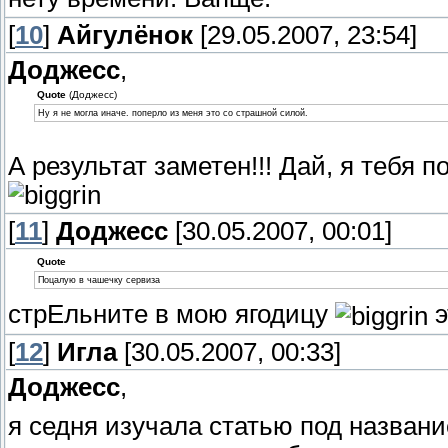
[
10
]
Айгулёнок
[29.05.2007, 23:54]
Доджесс
,
Quote
(Доджесс)
Ну я не могла иначе. поперло из меня это со страшной силой.
А результат заметен!!! Дай, я тебя
[
11
]
Доджесс
[30.05.2007, 00:01]
Quote
Поцалую в чашечку сервиза
стрЕльните в мою ягодицу
э
[
12
]
Игла
[30.05.2007, 00:33]
Доджесс
,
я седня изучала статью под названи