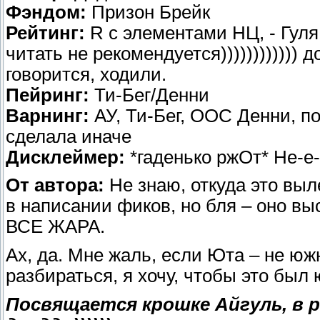
Фэндом:
Призон Брейк
Рейтинг:
R с элементами НЦ, - Гуля
читать не рекомендуется)))))))))))) 
говорится, ходили.
Пейринг:
Ти-Бег/Денни
Варнинг:
АУ, Ти-Бег, ООС Денни, по
сделала иначе
Дисклеймер:
*гаденько ржОт* Не-е-е
От автора:
Не знаю, откуда это выл
в написании фиков, но бля – оно 
ВСЕ ЖАРА.
Ах, да. Мне жаль, если Юта – не юж
разбираться, я хочу, чтобы это был 
Посвящается крошке Айгуль, в 