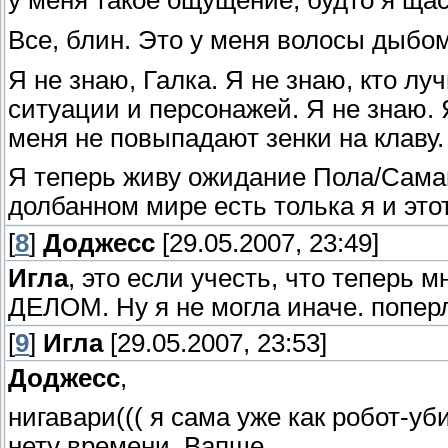
у меня такое ощущение, будто я щас
Все, блин. Это у меня волосы дыбом
Я не знаю, Галка. Я не знаю, кто лу
ситуации и персонажей. Я не знаю. Я
меня не повыпадают зенки на клаву.
Я теперь живу ожидание Пола/Саман
долбанном мире есть толька я и этот
[
8
]
Доджесс
[29.05.2007, 23:49]
Игла
, это если учесть, что теперь м
ДЕЛОМ. Ну я не могла иначе. поперл
[
9
]
Игла
[29.05.2007, 23:53]
Доджесс
,
нигавари((( я сама уже как робот-уб
нету времени. Вапще.