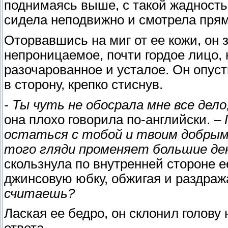
поднимаясь выше, с такой жадность
сидела неподвижно и смотрела прям
Оторвавшись на миг от ее кожи, он з
непроницаемое, почти гордое лицо, н
разочарованное и усталое. Он опуст
в сторону, крепко стиснув.
- Ты чуть не обосрала мне все дело,
она плохо говорила по-английски. –
остаться с тобой и твоим добрым 
того гляди променяет большие де
скользнула по внутренней стороне е
джинсовую юбку, обжигая и раздраж
считаешь?
Лаская ее бедро, он склонил голову