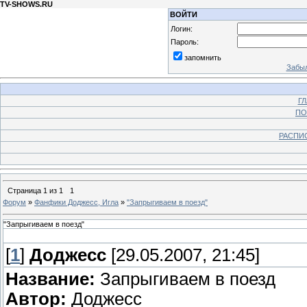
TV-SHOWS.RU
ВОЙТИ
Логин:
Пароль:
запомнить
Забыл
Г
ПО
РАСПИ
Страница
1
из
1
1
Форум
»
Фанфики Доджесс, Игла
»
"Запрыгиваем в поезд"
"Запрыгиваем в поезд"
[
1
]
Доджесс
[29.05.2007, 21:45]
Название:
Запрыгиваем в поезд
Автор:
Доджесс