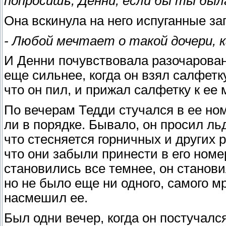
попросишь, Денни, если бы ты был
Она вскинула на него испуганные за
- Любой мечтает о такой дочери, к
И Денни почувствовала разочарован
еще сильнее, когда он взял салфетку
что он пил, и прижал салфетку к ее 
По вечерам Тедди стучался в ее ном
ли в порядке. Бывало, он просил льд
что стесняется горничных и других р
что они забыли принести в его номе
становились все темнее, он станов
но не было еще ни одного, самого мр
насмешил ее.
Был одни вечер, когда он постучался