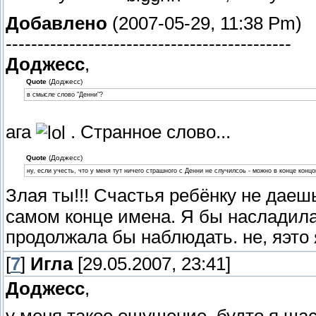
Добавлено
(2007-05-29, 11:38 Pm)
---------------------------------------------
Доджесс
,
Quote
(Доджесс)
в смысле слово "Денни"?
ага
. Странное слово...
Quote
(Доджесс)
ну, если учесть, что у меня тут ничего страшного с Денни не случилсоь - можно в конце кон
Злая ты!!! Счастья ребёнку не даешь
самом конце имена. Я бы насладила
продолжала бы наблюдать. не, яэто 
[
7
]
Игла
[29.05.2007, 23:41]
Доджесс
,