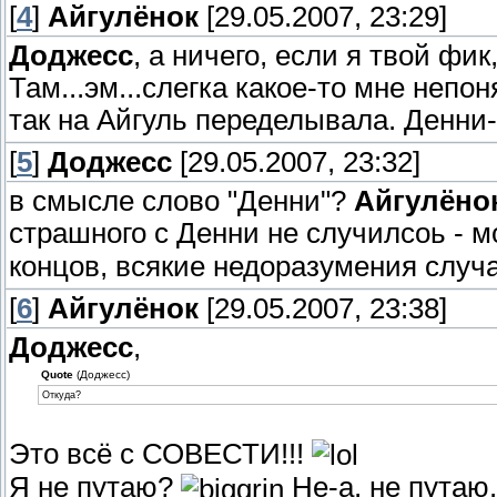
[
4
]
Айгулёнок
[29.05.2007, 23:29]
Доджесс
, а ничего, если я твой фи
Там...эм...слегка какое-то мне непо
так на Айгуль переделывала. Денни
[
5
]
Доджесс
[29.05.2007, 23:32]
в смысле слово "Денни"?
Айгулёно
страшного с Денни не случилсоь - 
концов, всякие недоразумения слу
[
6
]
Айгулёнок
[29.05.2007, 23:38]
Доджесс
,
Quote
(Доджесс)
Откуда?
Это всё с СОВЕСТИ!!!
Я не путаю?
Не-а, не путаю