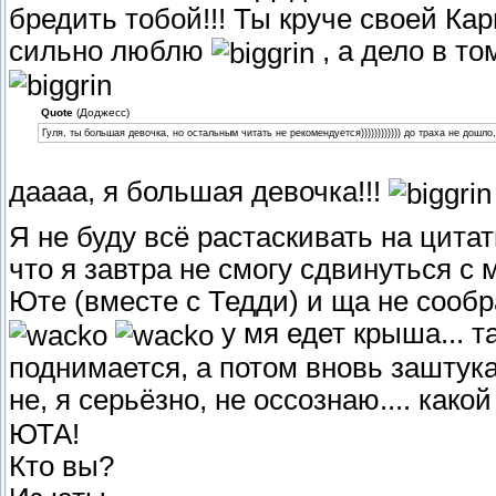
бредить тобой!!! Ты круче своей Кар
сильно люблю
, а дело в т
Quote
(Доджесс)
Гуля, ты большая девочка, но остальным читать не рекомендуется)))))))))))) до траха не дошло,
даааа, я большая девочка!!!
Я не буду всё растаскивать на ци
что я завтра не смогу сдвинуться с м
Юте (вместе с Тедди) и ща не сообр
у мя едет крыша... т
поднимается, а потом вновь заштук
не, я серьёзно, не оссознаю.... како
ЮТА!
Кто вы?