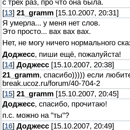
с трех раз, про что она была.
[
13
]
21_gramm
[15.10.2007, 20:31]
Я умерла... у меня нет слов.
Это просто... вах вах вах.
Нет, не могу ничего нормального ска
Доджесс
, пиши ещё, пожалуйста!
[
14
]
Доджесс
[15.10.2007, 20:38]
21_gramm
, спасибо))))) если любите 
break.ucoz.ru/forum/40-704-2
[
15
]
21_gramm
[15.10.2007, 20:45]
Доджесс
, спасибо, прочитаю!
п.с. можно на "ты"?
[
16
]
Доджесс
[15.10.2007, 20:49]