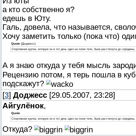
Из юты
а кто собственно я?
едешь в Юту.
Галь, довела, что называется, свол
Хочу заметить только (пока что) оди
Quote
(Доджесс)
Спортивная куртка, которую он в тот день одел на голое тело, была расстегнута до середины
А я знаю откуда у тебя мысль зародил
Рецензию потом, я терь пошла в куб
подскажут?
[
3
]
Доджесс
[29.05.2007, 23:28]
Айгулёнок
,
Quote
Спортивная куртка, которую он в тот день одел на голое тело, была расстегнута до середины
Откуда?