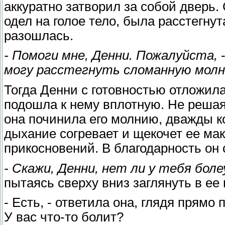
аккуратно затворил за собой дверь. 
одел на голое тело, была расстегну
разошлась.
- Помоги мне, Денни. Пожалуйста,
-
могу расстегнуть сломанную молни
Тогда Денни с готовностью отложила
подошла к нему вплотную. Не решаяс
она починила его молнию, дважды ко
дыхание согревает и щекочет ее маку
прикосновений. В благодарность он 
- Скажи, Денни, нет ли у тебя б
пытаясь сверху вниз заглянуть в ее 
- Есть, - ответила она, глядя прямо
У вас что-то болит?