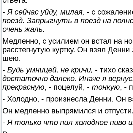
ответа.
- Я сейчас уйду, милая,
- с сожалени
поезд. Запрыгнуть в поезд на полн
очень жаль.
Медленно, с усилием он встал на н
расстегнутую куртку. Он взял Денни
шею.
- Будь умницей, не кричи,
- тихо сказ
достаточно далеко. Иначе я верну
прекрасную
, - поцелуй, -
тонкую
, -
- Холодно, - произнесла Денни. Он в
Он медленно выпрямился и отпустил
- Я только что пил холодное пиво 