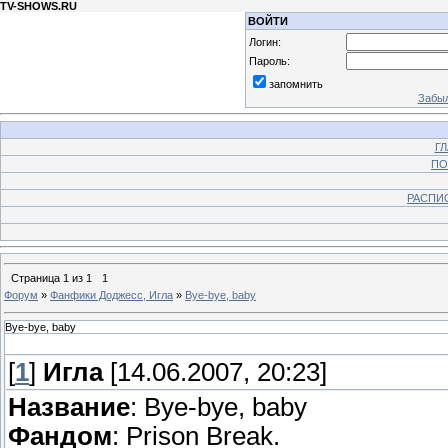
TV-SHOWS.RU
ВОЙТИ
Логин:
Пароль:
запомнить
Забыл
Г
ПО
РАСПИ
Страница
1
из
1
1
Форум
»
Фанфики Доджесс, Игла
»
Bye-bye, baby
Bye-bye, baby
[
1
]
Игла
[14.06.2007, 20:23]
Название
: Bye-bye, baby
Фандом
: Prison Break.