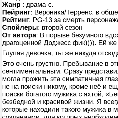
Жанр
: драма-с.
Пейринг
: Вероника/Терренс, в обще
Рейтинг
: PG-13 за смерть персонаж
Спойлеры
: второй сезон
От автора
: В порыве безумного вд
драгоценной Доджесс фик)))). Ей же
Глупая девочка, ты же никуда отсю
Это очень грустно. Пребывание в эт
сентиментальным. Сразу представил
могла прожить эта симпатичная гла
не на поиски никому, кроме неё и е
поиски богатого мужика с яхтой, «
безбедной и красивой жизни. Я всег
которые находили такого мужика в
созданиями, для которых необходи