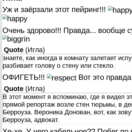
Уж и заёрзали этот пейринг!!!
Очень здорово!!! Правда... вообще су
Quote
(
Игла
)
знаете, как иногда в комнату залетает исп
разбивает голову о стену или стекло.
ОФИГЕТЬ!!!
Вот это правда
Quote
(
Игла
)
В этот момент я вспоминаю, где я видел э
прямой репортаж возле стен тюрьмы, в де
Берроуза. Вероника Донован, вот, как зов
Берроуза, адвокат.
Хе-хе. У него кабельное?? Побег п