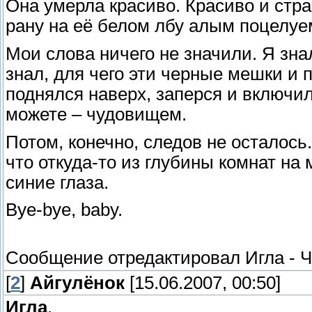
Она умерла красиво. Красиво и стр
рану на её белом лбу алым поцелуе
Мои слова ничего не значили. Я зна
знал, для чего эти черные мешки и 
поднялся наверх, заперся и включи
можете – чудовищем.
Потом, конечно, следов не осталось.
что откуда-то из глубины комнат на
синие глаза.
Bye-bye, baby.
Сообщение отредактировал
Игла
-
Ч
[
2
]
Айгулёнок
[15.06.2007, 00:50]
Игла
,