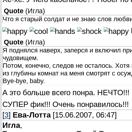
Quote
(
Игла
)
Что я старый солдат и не знаю слов любв
Quote
(
Игла
)
Я поднялся наверх, заперся и включил пр
чудовищем.
Потом, конечно, следов не осталось. Хотя 
из глубины комнат на меня смотрят с осу
Bye-bye, baby.
А это больше всего понра. НЕЧТО!!!
СУПЕР фик!!! Очень понравилось!!!
[
3
]
Ева-Лотта
[15.06.2007, 06:47]
Игла
,