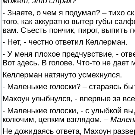
может, это страх?
- Знаете, о чем я подумал? – тихо с
того, как аккуратно вытер губы сал
вам. Съесть пончик, пирог, выпить
- Нет, - честно ответил Келлерман.
- У меня плохое предчувствие, - отв
Вот здесь. В голове. Что-то не дает 
Келлерман натянуто усмехнулся.
- Маленькие голоски? – стараясь б
Махоун улыбнулся, - впервые за все
- Маленькие голоски, - с улыбкой в
колючим, цепким взглядом. –
Мален
Не дожидаясь ответа, Махоун разве