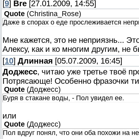
[
9
]
Bre
[27.01.2009, 14:55]
Quote
(
Christina_Rose
)
Даже в спорах о еде прослеживается непри
Мне кажется, это не неприязнь... Эт
Алексу, как и ко многим другим, не 
[
10
]
Длинная
[05.07.2009, 16:45]
Доджесс
, читаю уже третье твоё п
Потрясающе! Особенно фразочки ти
Quote
(
Доджесс
)
Буря в стакане воды, - Пол увидел ее.
или
Quote
(
Доджесс
)
Пол вдруг понял, что они оба похожи на 