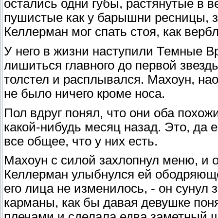
остались одни губы, растянутые в 
пушистые как у барышни ресницы, з
Келлерман мог спать стоя, как верб
У него в жизни наступили Темные Вр
лишиться главного до первой звезд
толстел и расплывался. Махоун, нао
не было ничего кроме носа.
Пол вдруг понял, что они оба похож
какой-нибудь месяц назад. Это, да 
все общее, что у них есть.
Махоун с силой захлопнул меню, и 
Келлерман улыбнулся ей ободряюще,
его лица не изменилось, - он сунул 
карманы, как бы давая девушке поня
плечами и сделала едва заметный ш