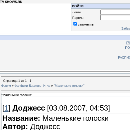
TV-SHOWS.RU
ВОЙТИ
Логин:
Пароль:
запомнить
Забыл
Г
ПО
РАСПИ
Страница
1
из
1
1
Форум
»
Фанфики Доджесс, Игла
»
"Маленькие голоски"
"Маленькие голоски"
[
1
]
Доджесс
[03.08.2007, 04:53]
Название:
Маленькие голоски
Автор:
Доджесс