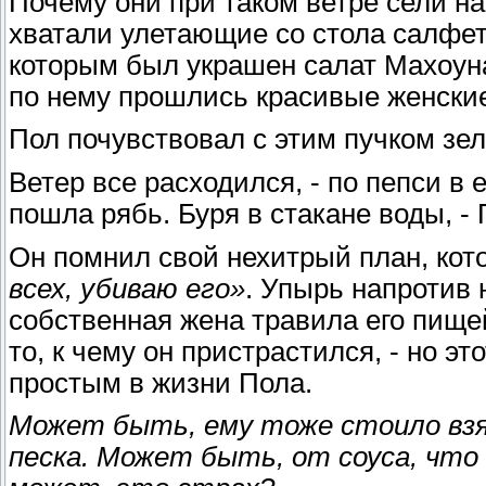
Почему они при таком ветре сели н
хватали улетающие со стола салфетк
которым был украшен салат Махоуна,
по нему прошлись красивые женские
Пол почувствовал с этим пучком зе
Ветер все расходился, - по пепси в 
пошла рябь. Буря в стакане воды, - 
Он помнил свой нехитрый план, кот
всех, убиваю его»
. Упырь напротив н
собственная жена травила его пище
то, к чему он пристрастился, - но э
простым в жизни Пола.
Может быть, ему тоже стоило взя
песка. Может быть, от соуса, что п