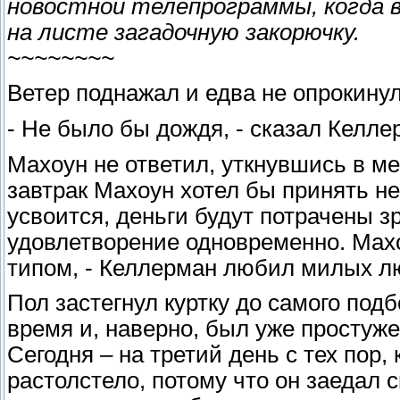
новостной телепрограммы, когда 
на листе загадочную закорючку.
~~~~~~~~
Ветер поднажал и едва не опрокинул
- Не было бы дождя, - сказал Келле
Махоун не ответил, уткнувшись в ме
завтрак Махоун хотел бы принять не 
усвоится, деньги будут потрачены з
удовлетворение одновременно. Мах
типом, - Келлерман любил милых л
Пол застегнул куртку до самого под
время и, наверно, был уже простужен
Сегодня – на третий день с тех пор,
растолстело, потому что он заедал 