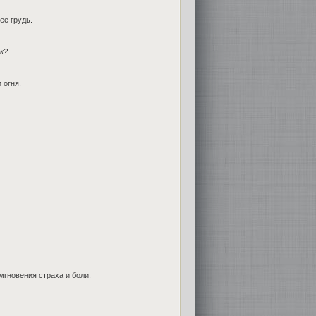
ее грудь.
к?
 огня.
гновения страха и боли.