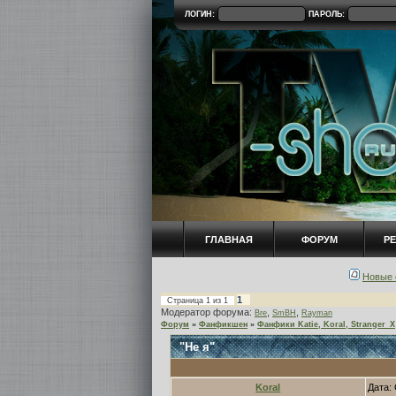
ЛОГИН:
ПАРОЛЬ:
ГЛАВНАЯ
ФОРУМ
Р
Новые 
1
Страница
1
из
1
Модератор форума:
,
,
Bre
SmBH
Rayman
Форум
»
Фанфикшен
»
Фанфики Katie, Koral, Stranger_X
"Не я"
Koral
Дата: 