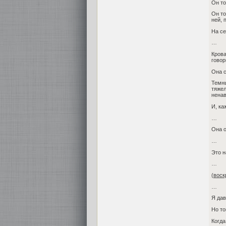
Он то
Он то
ней, 
На се
…
Крова
говор
Она с
Темны
тяжел
ненав
И, ка
…
Она о
…
Это н
…
(воск
…
Я дав
Но то
Когда