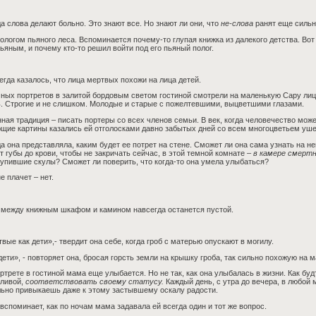
а слова делают больно. Это знают все. Но знают ли они, что
не-слова
ранят еще сильн
ологом пьяного леса. Вспоминается почему-то глупая книжка из далекого детства. Вот 
ьяным, и почему кто-то решил войти под его пьяный полог.
егда казалось, что лица мертвых похожи на лица детей.
ных портретов в залитой бордовым светом гостиной смотрели на маленькую Сару лица
. Строгие и не слишком. Молодые и старые с пожелтевшими, выцветшими глазами.
ная традиция – писать портеры со всех членов семьи. В век, когда человечество може
щие картины казались ей отголосками давно забытых дней со всем многоцветьем ушед
а она представляла, каким будет ее потрет на стене. Сможет ли она сама узнать на 
т губы до крови, чтобы не закричать сейчас, в этой темной комнате –
в камере смертн
упившие скулы? Сможет ли поверить, что когда-то она умела улыбаться?
е плачет – нет.
между книжным шкафом и камином навсегда останется пустой.
вые как дети»,- твердит она себе, когда гроб с матерью опускают в могилу.
дети», - повторяет она, бросая горсть земли на крышку гроба, так сильно похожую на
ртрете в гостиной мама еще улыбается. Но не так, как она улыбалась в жизни. Как буд
тливой,
соответствовать своему статусу.
Каждый день, с утра до вечера, в любой 
ьно привыкаешь даже к этому застывшему оскалу радости.
вспоминает, как по ночам мама задавала ей всегда один и тот же вопрос.