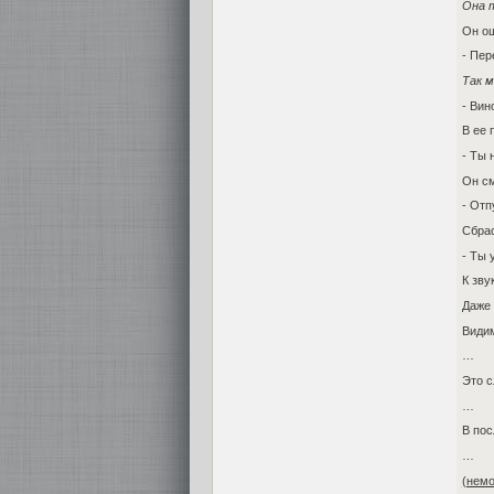
Она т
Он ощ
- Пер
Так м
- Вин
В ее 
- Ты 
Он см
- Отп
Сбрас
- Ты
К зву
Даже 
Видим
…
Это с
…
В пос
…
(немо