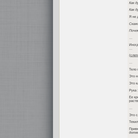
Как д
Как 
Я не 
Скажи
Поче
…
Иногд
…
(слеп
…
Тело 
Это н
Это к
Рука 
Ее кр
раств
…
Это с
Текил
Привк
дотя