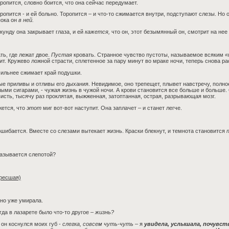
ропится, словно боится, что она сейчас передумает.
ропится - и ей больно. Торопится – и что-то сжимается внутри, подступают слезы. Но он
пока он
в ней.
кунду она закрывает глаза, и ей
кажется,
что он, этот безымянный он, смотрит на нее
ть, где лежат двое.
Пустая
кровать. Странное чувство пустоты, называемое всяким
«
ит. Кружево ложной страсти, сплетенное за пару минут во мраке ночи, теперь снова ра
ильнее сжимает край подушки.
е приливы и отливы его дыхания. Невидимое, оно трепещет, плывет навстречу, полное
ыми сигарами, - чужая жизнь в чужой ночи. А крови становится все больше и больше. 
исть, тысячу раз проклятая, выжженная, затоптанная, острая, разрывающая мозг.
жется, что
этот
миг вот-вот наступит. Она заплачет – и станет легче.
шибается. Вместе со слезами вытекает жизнь. Краски блекнут, и темнота становится
азывается слепотой?
ресшая)
но уже умирала.
гда в лазарете было что-то другое –
жизнь?
 он коснулся моих губ -
слегка, совсем чуть-чуть
– я
увидела, услышала, почувст