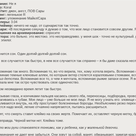
ание:
Не я
р:
Koral
/тит:
джен, ангст, ПОВ Сары
инг:
легенькое R
инг:
упоминание Майкл/Сара
леры:
3.04
леймер:
ничего не надо. от сценаристов так точно.
ари:
«В последнюю секунду я думаю о том, что мое лицо становится совсем другим. Я
ешение на архивирование:
спросите
втора:
это больно. это жестоко. это несправедливо. у меня шок - точно не культурный.
 эпилог.
нится сон. Один долгий-долгий-долгий сон.
 все случается так быстро, в нем все случается так
странно
– я бы даже сказала несп
оминаю так много. Вспоминаю то, во что верила, тех, кому хотела верить. Вспоминаю
инаю темные кленовые аллеи, по которым ветер стелется коралловыми стежками, вс
 из детства
. Вспоминаю все то, о чем я мечтала, вспоминаю рыжие запахи осени. Я в
вала мне так остро чувствовать свое одиночество.
ом неожиданно время летит так быстро.
рываю глаза, и кончиками пальцев касаюсь своего лба, переносицы, подбородка, про
агиваюсь к губам. Мое лицо – уже больше не мое лицо. Я не могу узнать его: зловеще
ливаются внутрь, на лбу проступают болезненные борозды. Необъяснимо резко перех
тся надо мной, легкие отчаянно напрягаются, пытаясь расшириться.
ят, что смерть ставит клеймо на своих жертв. Помечает их, оставляет черную метку, б
еправда. Черной метки нет. Клейма тоже.
о мои руки становятся тонкими, как у ребенка, как у маленькой девочки.
минания не дают мне забыться. Они зовут за собой, манят, обманывают, зажигая кра