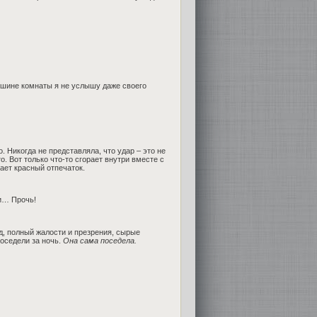
 тишине комнаты я не услышу даже своего
. Никогда не представляла, что удар – это не
о. Вот только что-то сгорает внутри вместе с
ает красный отпечаток.
ти… Прочь!
яд, полный жалости и презрения, сырые
поседели за ночь.
Она сама поседела.