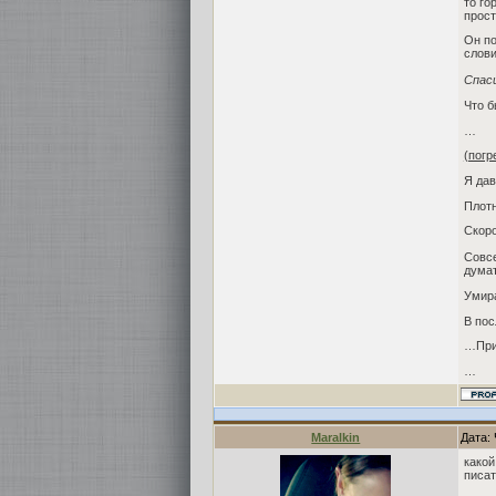
то го
прост
Он по
слови
Спас
Что б
…
(погр
Я дав
Плотн
Скоро
Совсе
думат
Умира
В пос
…Прих
…
Maralkin
Дата: 
какой 
писа