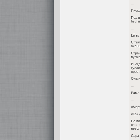
…
Иногд
Под п
был п
…
Ей вс
С тем
очень
Стран
пугаю
Иногд
кусае
прост
Она н
…
Рама 
…
«Мерт
«Как 
На по
счас
невол
Сара 