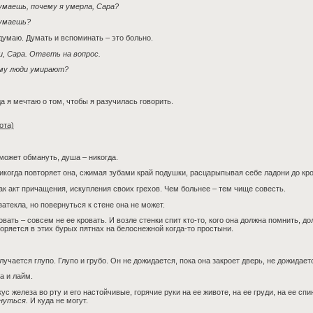
умаешь, почему я умерла, Сара?
думаешь?
думаю. Думать и вспоминать – это больно.
, Сара. Ответь на вопрос.
му люди умирают?
а я мечтаю о том, чтобы я разучилась говорить.
ота)
может обмануть, душа – никогда.
икогда повторяет она, сжимая зубами край подушки, расцарыпывая себе ладони до кро
ак акт причащения, искупления своих грехов. Чем больнее – тем чище совесть.
затекла, но повернуться к стене она не может.
овать – совсем не ее кровать. И возле стенки спит кто-то, кого она должна помнить, до
оряется в этих бурых пятнах на белоснежной когда-то простыни.
лучается глупо. Глупо и грубо. Он не дожидается, пока она закроет дверь, не дожидает
а и лайм.
ус железа во рту и его настойчивые, горячие руки на ее животе, на ее груди, на ее спи
нуться.
И куда не могут.