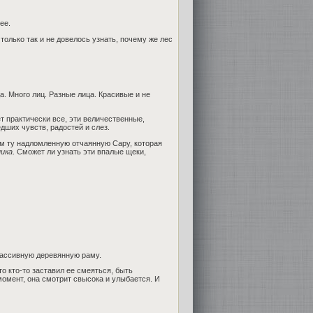
ее.
только так и не довелось узнать, почему же лес
. Много лиц. Разные лица. Красивые и не
т практически все, эти величественные,
ших чувств, радостей и слез.
нем ту надломленную отчаянную Сару, которая
ика
. Сможет ли узнать эти впалые щеки,
 массивную деревянную раму.
то кто-то заставил ее смеяться, быть
момент, она смотрит свысока и улыбается. И