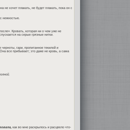
а не хочет плакать, не будет плакать, пока он с
 с нежностью.
после».
Кровать, которая ни о чем уже не
спускается на серые грязные нитки.
 черноты, гари, пропитанное текилой и
Она все прибывает; это даже не кровь, а сама
полной.
вовала,
как во мне раскрылось и расцвело что-