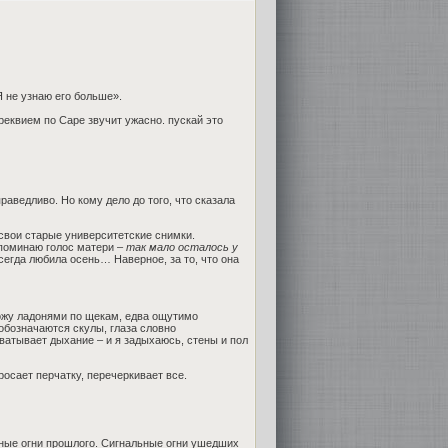
 не узнаю его больше».
 реквием по Саре звучит ужасно. пускай это
раведливо. Но кому дело до того, что сказала
 свои старые университетские снимки.
поминаю голос матери –
так мало осталось у
сегда любила осень… Наверное, за то, что она
вожу ладонями по щекам, едва ощутимо
 обозначаются скулы, глаза словно
ватывает дыхание – и я задыхаюсь, стены и пол
росает перчатку, перечеркивает все.
сные огни прошлого. Сигнальные огни ушедших