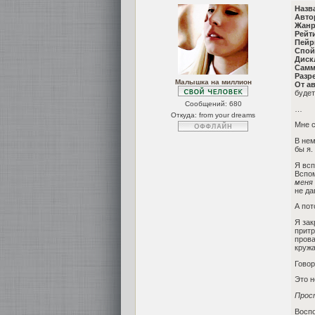
Назв
Авто
Жанр
Рейт
Пейр
Спой
Диск
Самм
Разр
Малышка на миллион
От а
будет
Сообщений:
680
…
Откуда: from your dreams
Мне с
В нем
бы я.
Я всп
Вспом
меня
не да
А пот
Я зак
притр
прова
кружа
Говор
Это н
Прост
Воспо