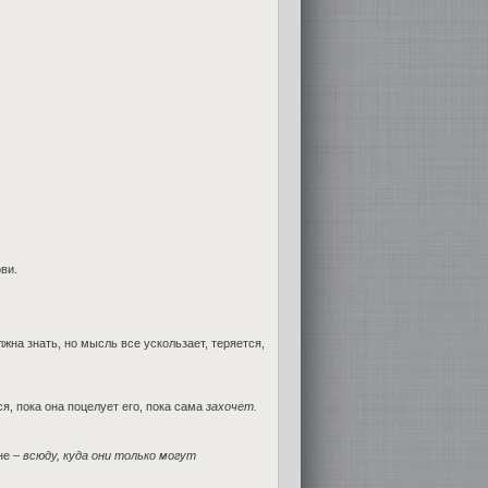
ви.
лжна знать, но мысль все ускользает, теряется,
ся, пока она поцелует его, пока сама
захочет.
не –
всюду, куда они только могут