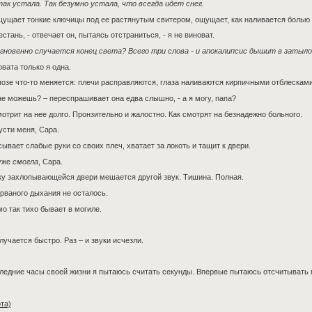
ак устала. Так безумно устала, что всегда идет снег.
ущает тонкие ключицы под ее растянутым свитером, ощущает, как наливается болью 
естань, - отвечает он, пытаясь отстраниться, - я не виноват.
гновенно случается конец света? Всего три слова - и апокалипсис дышит в затыло
овата только я одна.
позе что-то меняется: плечи расправляются, глаза наливаются кирпичными отблесками
не можешь? – переспрашивает она едва слышно, - а я могу, папа?
отрит на нее долго. Пронзительно и жалостно. Как смотрят на безнадежно больного.
усти меня, Сара.
ывает слабые руки со своих плеч, хватает за локоть и тащит к двери.
 уже
смогла
, Сара.
ку захлопывающейся двери мешается другой звук. Тишина. Полная.
рваного дыхания не осталось.
о так тихо бывает в могиле.
лучается быстро. Раз – и звуки исчезли.
ледние часы своей жизни я пытаюсь считать секунды. Впервые пытаюсь отсчитывать м
та)