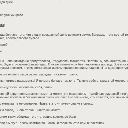
гда дней.
но уже умирала.
ота)
гда боялась того, что в один прекрасный день исчезнут звуки. Боялась, что в пустой
ия, своего слабого пульса.
рдно?
о.
но – она никогда не представляла, что ударить можно так. Наотмашь, зло, ожесточенно
о. Ведь это
справедливый
удар. Она заслужила – он бьет наотмашь по лицу. Все прост
сухим хлопком, с этим обжигающе-липким прикосновением ладони. И на щеке проступ
е отступает - лишь резко приседает и сутулит плечи.
чь, чертова наркоманка! Я не могу больше так жить! Ты всю себя отдала этой мерзос
ой мерзости отдал ты себя, папа?
ся, ей вдруг вспоминается зима - а может, эта была осень - чужой равнодушный взгл
ичные пролеты и бесконечный снег-снег-снег. Его так много, что, кажется, все мысли 
о мелькает в ее сознании. Назвать это «что-то» она не в силах.
ак и знала, - шепчет она, - никто не может…
оном вдруг обнимает его – страшно крепко, до боли.
азве я могу? - слезы катятся по щекам, и голос тонет в немых всхлипах.