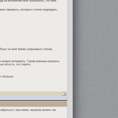
гда на мгновение мне показалось, что мне
ило замереть, которого стоило подождать,
 Льнут ко мне ближе шершавые стволы.
ни можно исправить. Таким верным казалось
ко ей есть, что терять.
го больше.
нужно собраться с мыслями. неужели можно так