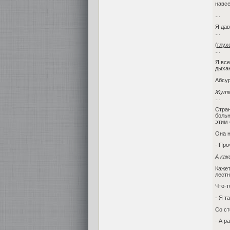
навсе
…
Я дав
…
(глух
…
Я все
дыхан
Абсу
Жутк
…
Стран
больн
этим 
Она н
- Про
А как
Кажет
лестн
Что-т
- Я т
Со ст
- А р