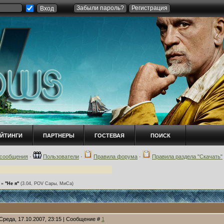
Забыли пароль?
Регистрация
ЕЙТИНГИ
ПАРТНЕРЫ
ГОСТЕВАЯ
ПОИСК
сообщения
·
Пользователи
·
Правила форума
·
Правила раздела "Скачать"
»
"Не я"
(3.04, POV Сары, МиСа)
Среда, 17.10.2007, 23:15 | Сообщение #
1