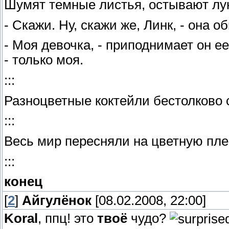
Шумят темные листья, остывают лун
- Скажи. Ну, скажи же, Линк, - она о
- Моя девочка, - приподнимает он е
- только моя.
:::
Разноцветные коктейли бестолково с
:::
Весь мир пересняли на цветную плен
:::
конец
[
2
]
Айгулёнок
[08.02.2008, 22:00]
Koral
, ппц! это
твоё
чудо?