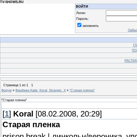
TV-SHOWS.RU
ВОЙТИ
Логин:
Пароль:
запомнить
Забыл
Г
ПО
РАСПИ
Страница
1
из
1
1
Форум
»
Фанфики Katie, Koral, Stranger_X
»
"Старая пленка"
"Старая пленка"
[
1
]
Koral
[08.02.2008, 20:29]
Старая пленка
prison break | линкольн/вероника, уп