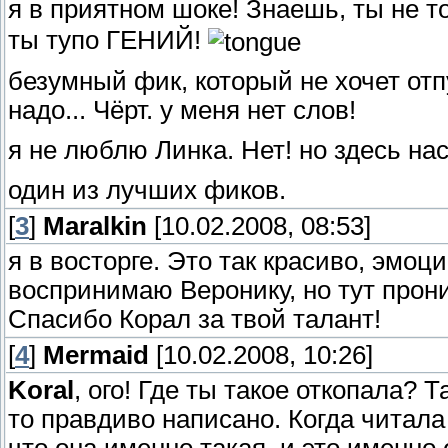
я в приятном шоке! Знаешь, ты не 
ты тупо ГЕНИЙ!
безумный фик, который не хочет отп
надо... Чёрт. у меня нет слов!
я не люблю Линка. Нет! но здесь на
один из лучших фиков.
[
3
]
Maralkin
[10.02.2008, 08:53]
я в восторге. Это так красиво, эмо
воспринимаю Веронику, но тут прон
Спасибо Корал за твой талант!
[
4
]
Mermaid
[10.02.2008, 10:26]
Koral
, ого! Где ты такое откопала? 
то правдиво написано. Когда читала
что она именно такая, и это именно 