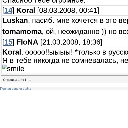
[
14
]
Koral
[08.03.2008, 00:41]
Luskan
, пасиб. мне хочется в это ве
tomamoma
, ой, неожиданно )) но вс
[
15
]
FIoNA
[21.03.2008, 18:36]
Koral
, ооооо!!ыыыы! *только в русск
Я в тебе никогда не сомневалась, не
Страница
1
из
1
1
Полная версия сайта