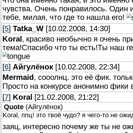
чувства. Очень понравилось. Один и
тебе, милая, что где то нашла его!
[
5
]
Tatka_W
[10.02.2008, 14:30]
Koral
, красиво необычно я очень п
тема!Спасибо что ты есть!Ты наш г
[
6
]
Айгулёнок
[10.02.2008, 22:34]
Mermaid
, сооолнц. это её фик. толь
Просто на конкурсе анонимно фики
[
7
]
Koral
[21.02.2008, 21:22]
Quote
(
Айгулёнок
)
Koral, ппц! это твоё чудо? я чего-то не ожи
заяц, интересно почему же ты не о