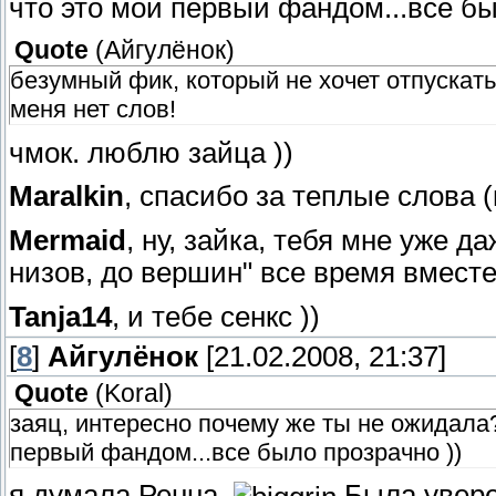
что это мой первый фандом...все бы
Quote
(
Айгулёнок
)
безумный фик, который не хочет отпускать 
меня нет слов!
чмок. люблю зайца ))
Maralkin
, спасибо за теплые слова (
Mermaid
, ну, зайка, тебя мне уже д
низов, до вершин" все время вместе 
Tanja14
, и тебе сенкс ))
[
8
]
Айгулёнок
[21.02.2008, 21:37]
Quote
(
Koral
)
заяц, интересно почему же ты не ожидала
первый фандом...все было прозрачно ))
я думала Ренна.
Была уверен