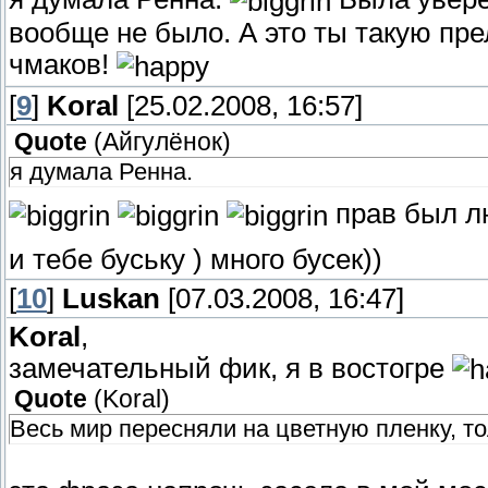
вообще не было. А это ты такую пре
чмаков!
[
9
]
Koral
[25.02.2008, 16:57]
Quote
(
Айгулёнок
)
я думала Ренна.
прав был лю
и тебе буську ) много бусек))
[
10
]
Luskan
[07.03.2008, 16:47]
Koral
,
замечательный фик, я в востогре
Quote
(
Koral
)
Весь мир пересняли на цветную пленку, то