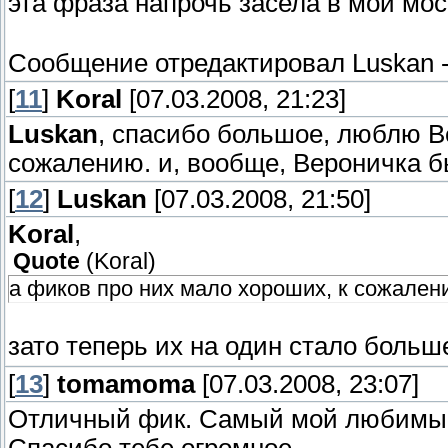
эта фраза напрочь засела в мой мос
Сообщение отредактировал
Luskan
[
11
]
Koral
[07.03.2008, 21:23]
Luskan
, спасибо большое, люблю В
сожалению. и, вообще, Вероничка б
[
12
]
Luskan
[07.03.2008, 21:50]
Koral
,
Quote
(
Koral
)
а фиков про них мало хороших, к сожален
зато теперь их на один стало боль
[
13
]
tomamoma
[07.03.2008, 23:07]
Отличный фик. Самый мой любимый
Спасибо тебе огромное.