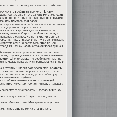
вовала жар его тела, разгоряченного работой. –
орчики это вообще не про него. Но стоит
дела, как изменился его взгляд. Не стала ждать
ыком в его рот. Обвила его мощную шею руками.
ждением вдыхала этот запах.
масло расползалось по белой футболке черными
, как дернулся твердеющий член.
не в глаза совершенно диким взглядом, от
 внизу живота. С грохотом Линк захлопнул
 упершись в бампер. Но нет. Ухватив меня за
едра, притянул, прижал вплотную мои ягодицы к
капотом отлично подходила, чтоб по ней
 твердым членом, словно трахая через джинсы,
брякнула пряжка ремня, и вжикнула молния.
олодок, трусики успели стать совсем влажными.
пустил. Шлепок вышел не особо приятным, но
донь между лопаток. И я прогнулась сильнее в
всю глубину. Я подкинула бедра ему навстречу,
, оставляя на коже черные масляные следы.
лся на меня всем телом, укрыл собой, укутал,
хватил мне шею зубами.
низ к моей неприлично влажно хлюпающей
я клитор. Кожа там нежная, тонкая, а пальцы у
ь по всему телу судорогами, заставив чуть ли
чил вслед за мной. Я чувствовала, как он
ыхание обжигало шею. Мне нравилась уютная
ми, я все еще не могла отдышаться.