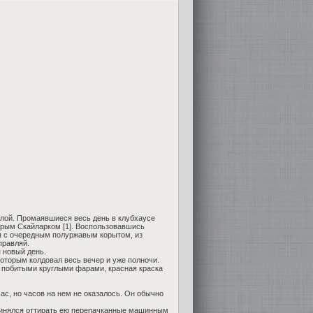
илой. Промаявшиеся весь день в клубхаусе
арым Скайларком [1]. Воспользовавшись
лся с очередным полуржавым корытом, из
правляй.
 новый день.
 которым колдовал весь вечер и уже полночи.
и побитыми круглыми фарами, красная краска
ас, но часов на нем не оказалось. Он обычно
 принялся оттирать ею перепачканные машинным