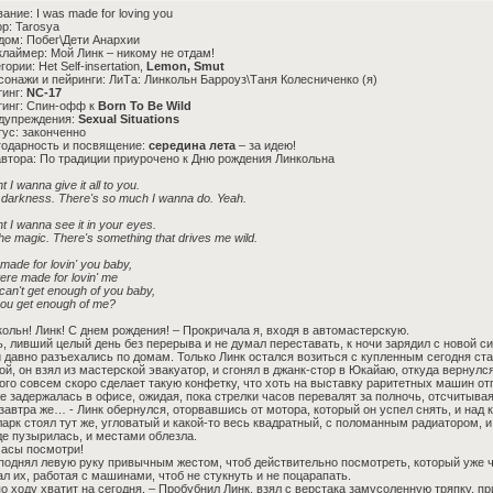
вание: I was made for loving you
ор: Tarosya
дом: Побег\Дети Анархии
клаймер: Мой Линк – никому не отдам!
гории: Het Self-insertation,
Lemon, Smut
сонажи и пейринги: ЛиТа: Линкольн Барроуз\Таня Колесниченко (я)
тинг:
NC-17
тинг: Спин-офф к
Born To Be Wild
едупреждения:
Sexual Situations
тус: законченно
годарность и посвящение:
середина лета
– за идею!
автора: По традиции приурочено к Дню рождения Линкольна
t I wanna give it all to you.
e darkness. There's so much I wanna do. Yeah.
t I wanna see it in your eyes.
the magic. There's something that drives me wild.
made for lovin' you baby,
ere made for lovin' me
can't get enough of you baby,
ou get enough of me?
кольн! Линк! С днем рождения! – Прокричала я, входя в автомастерскую.
, ливший целый день без перерыва и не думал переставать, к ночи зарядил с новой с
 давно разъехались по домам. Только Линк остался возиться с купленным сегодня ст
ой, он взял из мастерской эвакуатор, и сгонял в джанк-стор в Юкайаю, откуда верну
ого совсем скоро сделает такую конфетку, что хоть на выставку раритетных машин от
е задержалась в офисе, ожидая, пока стрелки часов перевалят за полночь, отсчитывая
 завтра же… - Линк обернулся, оторвавшись от мотора, который он успел снять, и над
арк стоял тут же, угловатый и какой-то весь квадратный, с поломанным радиатором, 
де пузырилась, и местами облезла.
часы посмотри!
поднял левую руку привычным жестом, чтоб действительно посмотреть, который уже ч
л их, работая с машинами, чтоб не стукнуть и не поцарапать.
по ходу хватит на сегодня. – Пробубнил Линк, взял с верстака замусоленную тряпку,