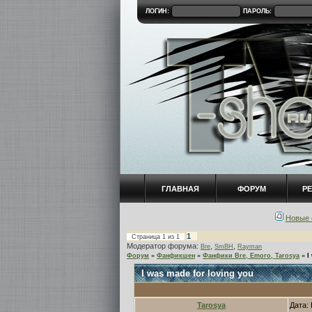
ЛОГИН:
ПАРОЛЬ:
ГЛАВНАЯ
ФОРУМ
Р
Новые 
1
Страница
1
из
1
Модератор форума:
,
,
Bre
SmBH
Rayman
Форум
»
Фанфикшен
»
Фанфики Bre, Emoro, Tarosya
»
I
I was made for loving you
Tarosya
Дата: 