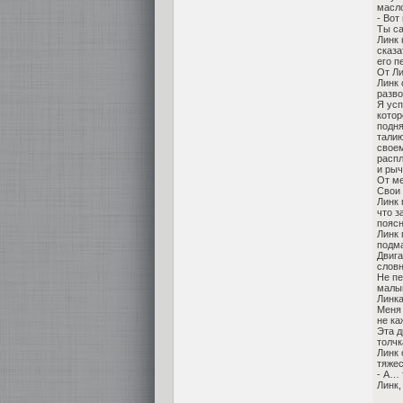
масло
- Вот
Ты са
Линк 
сказа
его п
От Ли
Линк 
разво
Я усп
котор
подня
талию
своем
распл
и рыч
От ме
Свои 
Линк 
что з
поясн
Линк 
подма
Двига
словн
Не пе
малыш
Линк
Меня 
не ка
Эта д
толчк
Линк 
тяжес
- А…
Линк,