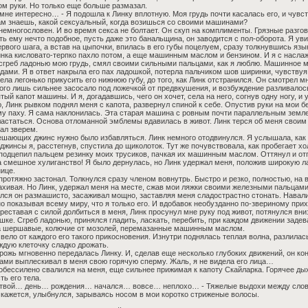
м руки. Но только еще больше размазал.
 мне интересно… - Я подошла к Линку вплотную. Моя грудь почти касалась его, и чувст
м знаешь, какой сексуальный, когда возишься со своими машинами?
немногословен. И во время секса не болтает. Он скуп на комплименты. Грязные разгов
ть ему нечто подобное, пусть даже это банальщина, он заводится с пол-оборота. Я уви
ервого шага, а встав на цыпочки, впилась в его губы поцелуем, сразу толкнувшись яз
нка кисловато-терпко пахло потом, а еще машинным маслом и бензином. И я с насла
сгреб ладонью мою грудь, смял своими сильными пальцами, как я люблю. Машинное 
дами. Я в ответ накрыла его пах ладошкой, потерла пальчиком шов ширинки, чувствуя
ела легонько прикусить его нижнюю губу, до того, как Линк отстранился. Он смотрел м
ого лишь сильнее засосало под ложечкой от предвкушения, и возбуждение разливалось
тый капот машины. И я, догадавшись, чего он хочет, села на него, согнув одну ногу, и
, Линк рывком поднял меня с капота, развернул спиной к себе. Опустив руки на мои б
у паху. Я сама наклонилась. Эта старая машина с ровным почти параллельным земле 
астаться. Основа отломанной эмблемы вдавилась в живот. Линк терся об меня своим
ал зверем.
шающих джинс нужно было избавляться. Линк немного отодвинулся. Я услышала, как 
джинсы я, расстегнув, спустила до щиколоток. Тут же почувствовала, как пробегает х
подцепил пальцем резинку моих трусиков, пачкая их машинным маслом. Оттянул и от
а смешное хулиганство! Я было дернулась, но Линк удержал меня, положив широкую ла
ице.
протяжно застонал. Толкнулся сразу членом вовнутрь. Быстро и резко, полностью, на 
хивая. Но Линк, удержал меня на месте, сжав мои ляжки своими железными пальцами
лся он размашисто, засаживал мощно, заставляя меня сладострастно стонать. Навали
о показывая всему миру, что я только его. И вдобавок необузданно по-звериному при
реставая с силой долбиться в меня, Линк просунул мне руку под живот, потянулся в
ке. Сгреб ладонью, принялся гладить, ласкать, перебить, при каждом движении задева
а шершавые, колючие от мозолей, перемазанные машинным маслом.
вело от каждого его такого прикосновения. Изнутри поднялась теплая волна, разлилас
ждую клеточку сладко дрожать.
рожь мгновенно передалась Линку. И, сделав еще несколько глубоких движений, он кон
ами выплескивал в меня свою горячую сперму. Жаль, я не видела его лица…
обессилено свалился на меня, еще сильнее прижимая к капоту Скайларка. Горячее д
ть его тела.
 твой… день… рождения… начался… вовсе… неплохо… - Тяжелые выдохи между слова
 кажется, улыбнулся, зарываясь носом в мои коротко стриженые волосы.