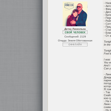
- Наз
- Авт
- Фан
- Дис
- Кате
- Пер
- Рей
- Сет
- Пр
Детка Линкольна
- Ста
- Бла
- От 
Сообщений:
2129
Откуда: Земля Обетованная
Tonigh
In th
Tonigh
Feel 
I was 
You w
And I 
Can y
- Лин
Дождь
парни
погод
котор
Я тож
- Так
Скайл
кое-г
- На 
Линк 
снима
- Ну 