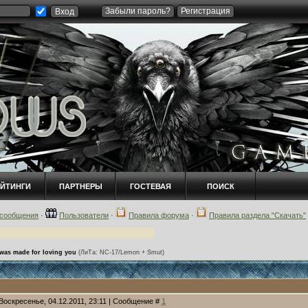
Забыли пароль?
Регистрация
ЕЙТИНГИ
ПАРТНЕРЫ
ГОСТЕВАЯ
ПОИСК
сообщения
·
Пользователи
·
Правила форума
·
Правила раздела "Скачать"
 was made for loving you
(ЛиТа: NC-17/Lemon + Smut)
Воскресенье, 04.12.2011, 23:11 | Сообщение #
1